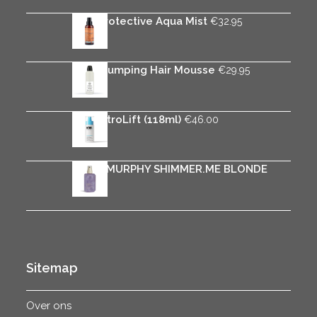
Rica Protective Aqua Mist
€
32.95
Rica Plumping Hair Mousse
€
29.95
K18 AstroLift (118ml)
€
46.00
KEVIN.MURPHY SHIMMER.ME BLONDE
€
33.50
Sitemap
Over ons