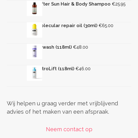
Rica After Sun Hair & Body Shampoo
€
25.95
K18 molecular repair oil (30ml)
€
65.00
K18 Airwash (118ml)
€
48.00
K18 AstroLift (118ml)
€
46.00
Wij helpen u graag verder met vrijblijvend
advies of het maken van een afspraak.
Neem contact op