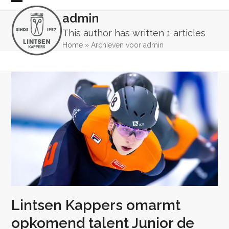
Skip
Open
Close
admin
to
mobile
mobile
content
This author has written 1 articles
menu
menu
Home
»
Archieven voor admin
Lintsen Kappers omarmt
opkomend talent Junior de