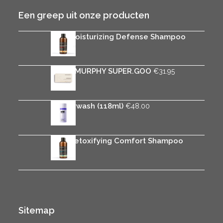
Een greep uit onze producten
Rica Moisturizing Defense Shampoo
€
25.95
KEVIN.MURPHY SUPER.GOO
€
31.95
K18 Airwash (118ml)
€
48.00
Rica Detoxifying Comfort Shampoo
€
25.95
Sitemap