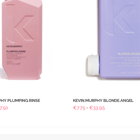
PHY PLUMPING.RINSE
KEVIN.MURPHY BLONDE.ANGEL
Prijsklasse:
Prijsklasse:
7.50
€
7.75
-
€
33.95
€7.75
€7.75
tot
tot
€37.50
€33.95