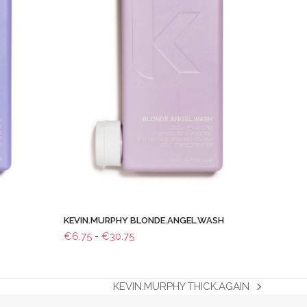
KEVIN.MURPHY BLONDE.ANGEL.WASH
Prijsklasse:
€
6.75
-
€
30.75
€6.75
tot
€30.75
KEVIN.MURPHY THICK.AGAIN
next