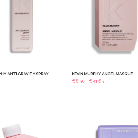
PHY ANTI.GRAVITY.SPRAY
KEVIN.MURPHY ANGEL.MASQUE
Prijsklasse:
€
8.50
-
€
41.65
€8.50
tot
€41.65