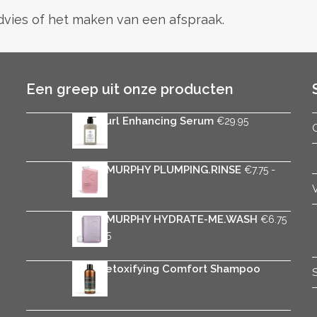
advies of het maken van een afspraak.
Een greep uit onze producten
Rica Curl Enhancing Serum
€
29.95
KEVIN.MURPHY PLUMPING.RINSE
-
€
7.75
Prijsklasse:
€
37.50
€7.75
tot
KEVIN.MURPHY HYDRATE-ME.WASH
€
6.75
€37.50
Prijsklasse:
-
€
30.75
€6.75
tot
Rica Detoxifying Comfort Shampoo
€30.75
€
25.95