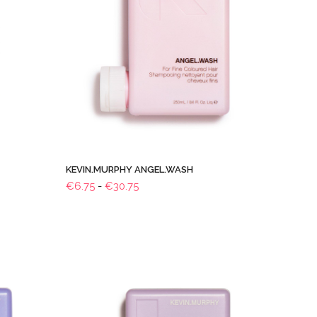
KEVIN.MURPHY ANGEL.WASH
Prijsklasse:
€
6.75
-
€
30.75
€6.75
tot
€30.75