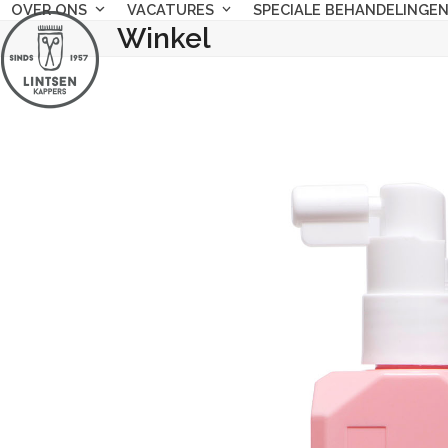
Skip
OVER ONS
VACATURES
SPECIALE BEHANDELINGE
Winkel
to
content