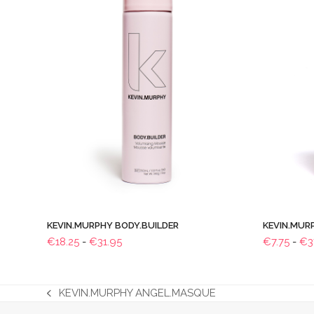
KEVIN.MURPHY BODY.BUILDER
KEVIN.MUR
Prijsklasse:
€
18.25
-
€
31.95
€
7.75
-
€
3
€18.25
tot
€31.95
KEVIN.MURPHY ANGEL.MASQUE
previous