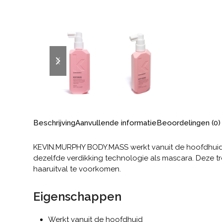
previous
next
slide
slide
Beschrijving
Aanvullende informatie
Beoordelingen (0)
KEVIN.MURPHY BODY.MASS werkt vanuit de hoofdhuid o
dezelfde verdikking technologie als mascara. Deze tr
haaruitval te voorkomen.
Eigenschappen
Werkt vanuit de hoofdhuid