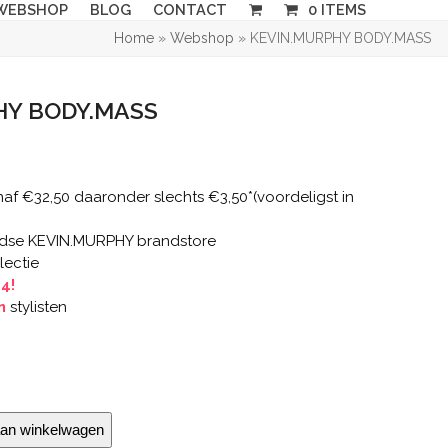
WEBSHOP
BLOG
CONTACT
0 ITEMS
Home
»
Webshop
»
KEVIN.MURPHY BODY.MASS
HY BODY.MASS
af €32,50 daaronder slechts €3,50*(voordeligst in
dse KEVIN.MURPHY brandstore
lectie
,4!
n
stylisten
an winkelwagen