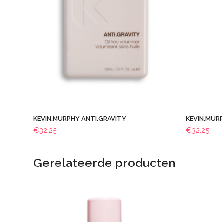
KEVIN.MURPHY ANTI.GRAVITY
KEVIN.MUR
€
32.25
€
32.25
Gerelateerde producten