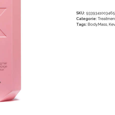
aantal
SKU:
9339341003465
Categorie:
Treatmen
Tags:
Body.Mass
,
Kev