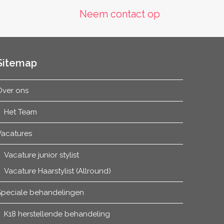
post:
Neem contact op
Sitemap
Over ons
Het Team
Vacatures
Vacature junior stylist
Vacature Haarstylist (Allround)
Speciale behandelingen
K18 herstellende behandeling