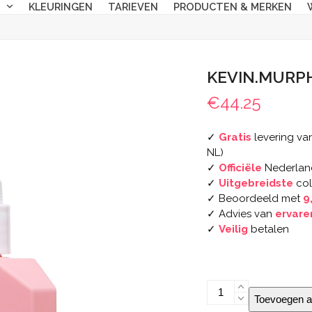
N
KLEURINGEN
TARIEVEN
PRODUCTEN & MERKEN
KEVIN.MURP
€
44.25
✓
Gratis
levering van
NL)
✓
Officiële
Nederlan
✓
Uitgebreidste
col
✓ Beoordeeld met
9
✓ Advies van
ervare
✓
Veilig
betalen
KEVIN.MURPHY
Toevoegen a
BODY.MASS