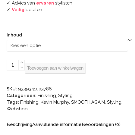
✓ Advies van
ervaren
stylisten
✓
Veilig
betalen
Inhoud
KEVIN.MURPHY
Toevoegen aan winkelwagen
SMOOTH.AGAIN
aantal
SKU:
9339341003786
Categorieën:
Finishing
,
Styling
Tags:
Finishing
,
Kevin Murphy
,
SMOOTH.AGAIN
,
Styling
,
Webshop
Beschrijving
Aanvullende informatie
Beoordelingen (0)