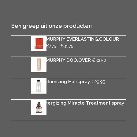
Een greep uit onze producten
KEVIN.MURPHY EVERLASTING.COLOUR
Prijsklasse:
RINSE
-
€
7.75
€
31.75
€7.75
tot
KEVIN.MURPHY DOO.OVER
€
32.50
€31.75
Rica Volumizing Hairspray
€
29.95
Rica Energizing Miracle Treatment spray
€
29.95