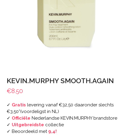
KEVIN.MURPHY SMOOTH.AGAIN
€
8.50
✓
Gratis
levering vanaf €32,50 daaronder slechts
€3,50*(voordeligst in NL)
✓
Officiële
Nederlandse KEVIN.MURPHY brandstore
✓
Uitgebreidste
collectie
✓ Beoordeeld met
9,4!