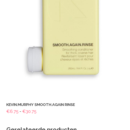
KEVIN.MURPHY SMOOTH.AGAIN RINSE
Prijsklasse:
€
6.75
-
€
30.75
€6.75
tot
Gerelateerde producten
€30.75