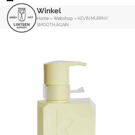
Skip
Open
Close
Winkel
to
mobile
mobile
content
Home
»
Webshop
»
KEVIN.MURPHY
SMOOTH.AGAIN
menu
menu