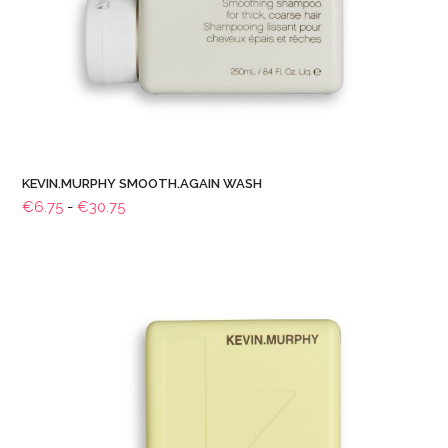
KEVIN.MURPHY SMOOTH.AGAIN WASH
Prijsklasse:
€
6.75
-
€
30.75
€6.75
tot
€30.75