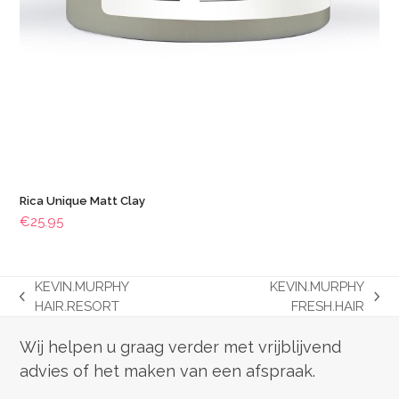
Rica Unique Matt Clay
€
25.95
KEVIN.MURPHY
KEVIN.MURPHY
previous
next
HAIR.RESORT
FRESH.HAIR
post:
post:
Wij helpen u graag verder met vrijblijvend
advies of het maken van een afspraak.