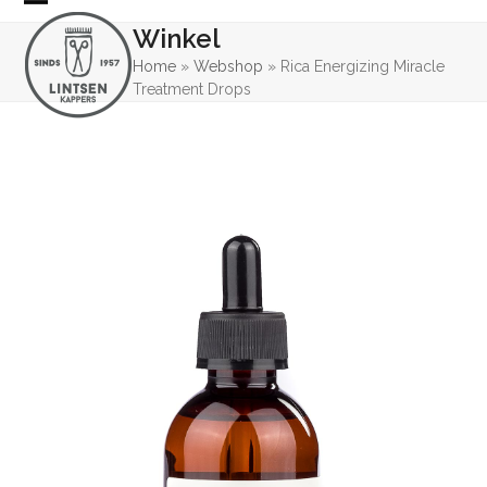
Skip
Open
Close
Winkel
to
mobile
mobile
content
Home
»
Webshop
»
Rica Energizing Miracle
Treatment Drops
menu
menu