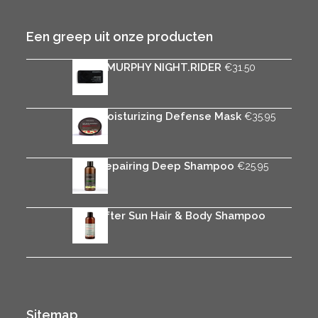
Een greep uit onze producten
KEVIN.MURPHY NIGHT.RIDER
€
31.50
Rica Moisturizing Defense Mask
€
35.95
Rica Repairing Deep Shampoo
€
25.95
Rica After Sun Hair & Body Shampoo
€
25.95
Sitemap