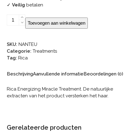
✓
Veilig
betalen
Rica
Toevoegen aan winkelwagen
Energizing
Miracle
Treatment
SKU:
NANTEU
Drops
Categorie:
Treatments
aantal
Tag:
Rica
Beschrijving
Aanvullende informatie
Beoordelingen (0)
Rica Energizing Miracle Treatment. De natuurlijke
extracten van het product versterken het haar.
Gerelateerde producten