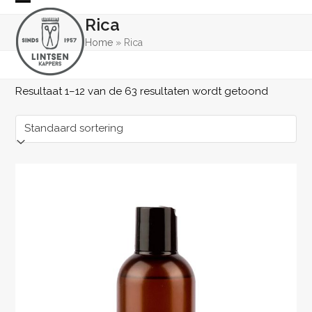
Skip
Open
Close
Rica
to
mobile
mobile
content
Home
»
Rica
menu
menu
Resultaat 1–12 van de 63 resultaten wordt getoond