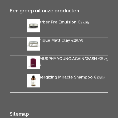
Een greep uit onze producten
Rica Barber Pre Emulsion
€
27.95
Rica Unique Matt Clay
€
25.95
KEVIN.MURPHY YOUNG.AGAIN.WASH
€
8.25
Prijsklasse:
-
€
37.50
€8.25
tot
Rica Energizing Miracle Shampoo
€
25.95
€37.50
Sitemap