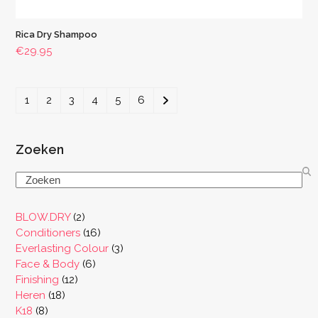
Rica Dry Shampoo
€
29.95
1
2
3
4
5
6
Zoeken
Search
2
BLOW.DRY
2
producten
16
Conditioners
16
producten
3
Everlasting Colour
3
6
producten
Face & Body
6
12
producten
Finishing
12
18
producten
Heren
18
8
producten
K18
8