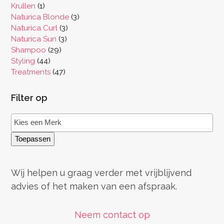
producten
1
Krullen
1
product
3
Naturica Blonde
3
3
producten
Naturica Curl
3
3
producten
Naturica Sun
3
29
producten
Shampoo
29
44
producten
Styling
44
producten
47
Treatments
47
producten
Filter op
Toepassen
Wij helpen u graag verder met vrijblijvend
advies of het maken van een afspraak.
Neem contact op