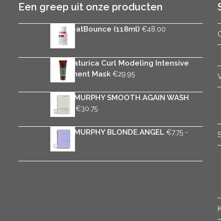
Een greep uit onze producten
K18 HeatBounce (118ml)
€
48.00
Rica Naturica Curl Modeling Intensive
Treatment Mask
€
29.95
KEVIN.MURPHY SMOOTH.AGAIN WASH
Prijsklasse:
-
€
6.75
€
30.75
€6.75
tot
KEVIN.MURPHY BLONDE.ANGEL
-
€
7.75
€30.75
Prijsklasse:
€
33.95
€7.75
tot
€33.95