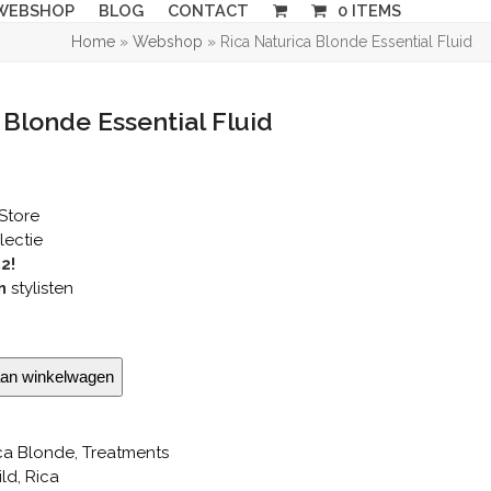
WEBSHOP
BLOG
CONTACT
0 ITEMS
Home
»
Webshop
»
Rica Naturica Blonde Essential Fluid
 Blonde Essential Fluid
Store
lectie
,2!
n
stylisten
an winkelwagen
ca Blonde
,
Treatments
ld
,
Rica