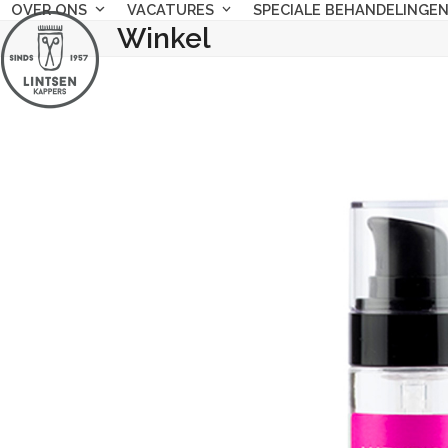
Skip
OVER ONS
VACATURES
SPECIALE BEHANDELINGE
Winkel
to
content