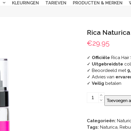
N
KLEURINGEN
TARIEVEN
PRODUCTEN & MERKEN
Rica Naturica
€
29.95
✓
Officiële
Rica Hair 
✓
Uitgebreidste
col
✓ Beoordeeld met
9
✓ Advies van
ervare
✓
Veilig
betalen
Rica
Toevoegen a
Naturica
Blonde
Essential
Categorieën:
Naturi
Fluid
Tags:
Naturica
,
Rebui
aantal