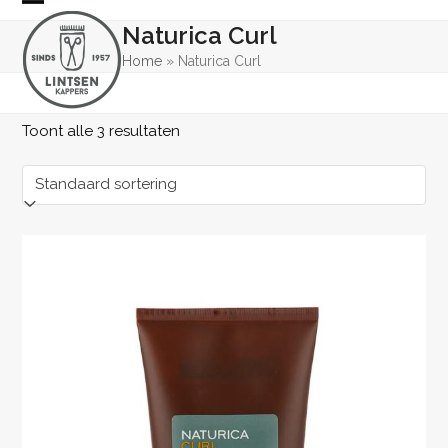
Skip
Open
Close
Naturica Curl
to
mobile
mobile
content
Home
»
Naturica Curl
menu
menu
Toont alle 3 resultaten