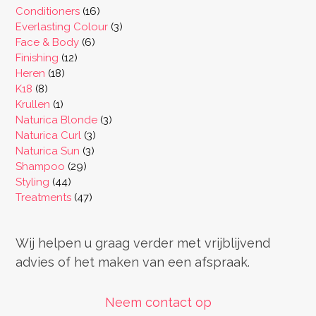
producten
16
Conditioners
16
producten
3
Everlasting Colour
3
6
producten
Face & Body
6
12
producten
Finishing
12
18
producten
Heren
18
8
producten
K18
8
producten
1
Krullen
1
product
3
Naturica Blonde
3
3
producten
Naturica Curl
3
3
producten
Naturica Sun
3
29
producten
Shampoo
29
44
producten
Styling
44
producten
47
Treatments
47
producten
Wij helpen u graag verder met vrijblijvend
advies of het maken van een afspraak.
Neem contact op