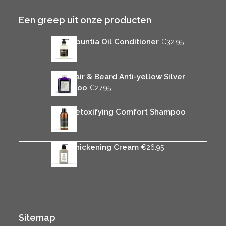
Een greep uit onze producten
Rica Opuntia Oil Conditioner
€
32.95
Rica Hair & Beard Anti-yellow Silver
Shampoo
€
27.95
Rica Detoxifying Comfort Shampoo
€
25.95
Rica Thickening Cream
€
26.95
Sitemap