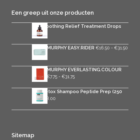
Een greep uit onze producten
Rica Soothing Relief Treatment Drops
€
29.95
Prijsk
KEVIN.MURPHY EASY.RIDER
-
€
16.50
€
31.50
€16.
tot
€31.5
KEVIN.MURPHY EVERLASTING.COLOUR
Prijsklasse:
RINSE
-
€
7.75
€
31.75
€7.75
tot
K18 Detox Shampoo Peptide Prep (250
€31.75
ml)
€
38.00
Sitemap