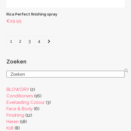
Rica Perfect finishing spray
€
29.95
1
2
3
4
Zoeken
Search
2
BLOW.DRY
2
producten
16
Conditioners
16
producten
3
Everlasting Colour
3
6
producten
Face & Body
6
12
producten
Finishing
12
18
producten
Heren
18
8
producten
K18
8