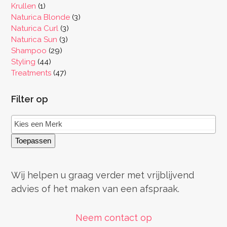
producten
1
Krullen
1
product
3
Naturica Blonde
3
3
producten
Naturica Curl
3
3
producten
Naturica Sun
3
29
producten
Shampoo
29
44
producten
Styling
44
producten
47
Treatments
47
producten
Filter op
Toepassen
Wij helpen u graag verder met vrijblijvend
advies of het maken van een afspraak.
Neem contact op