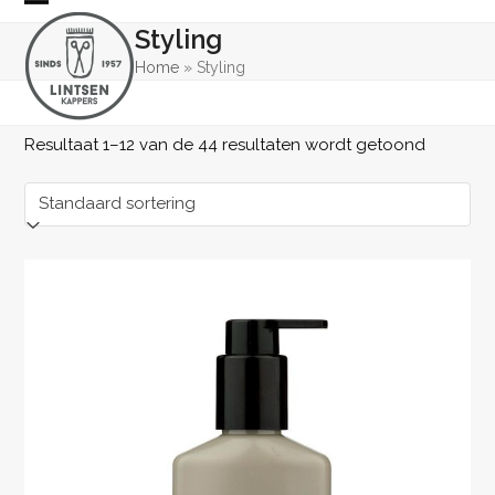
Skip
Open
Close
Styling
to
mobile
mobile
content
Home
»
Styling
menu
menu
Resultaat 1–12 van de 44 resultaten wordt getoond