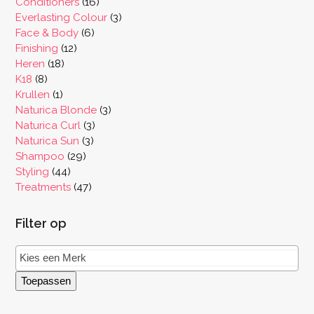
producten
16
Conditioners
16
producten
3
Everlasting Colour
3
6
producten
Face & Body
6
12
producten
Finishing
12
18
producten
Heren
18
8
producten
K18
8
producten
1
Krullen
1
product
3
Naturica Blonde
3
3
producten
Naturica Curl
3
3
producten
Naturica Sun
3
29
producten
Shampoo
29
44
producten
Styling
44
producten
47
Treatments
47
producten
Filter op
Toepassen