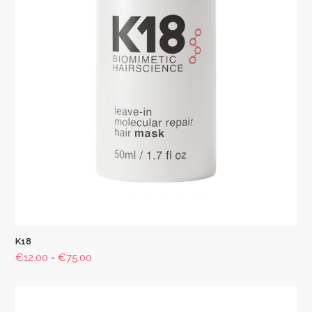
K18
Prijsklasse:
€
12.00
-
€
75.00
€12.00
tot
€75.00