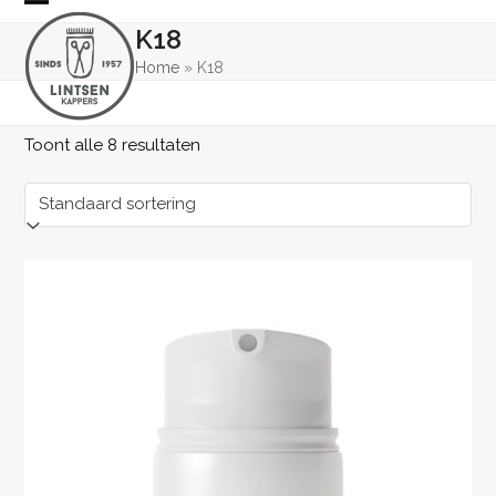
Skip
Open
Close
K18
to
mobile
mobile
content
Home
»
K18
menu
menu
Toont alle 8 resultaten