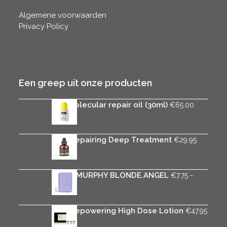
Algemene voorwaarden
Privacy Policy
Een greep uit onze producten
K18 molecular repair oil (30ml)
€
65.00
Rica Repairing Deep Treatment
€
29.95
KEVIN.MURPHY BLONDE.ANGEL
-
€
7.75
Prijsklasse:
€
33.95
€7.75
tot
Rica Repowering High Dose Lotion
€
47.95
€33.95