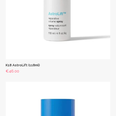
K18 AstroLift (118ml)
€
46.00