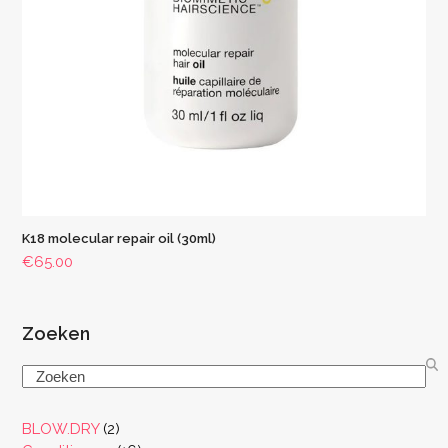
K18 molecular repair oil (30ml)
€
65.00
Zoeken
Search
2
BLOW.DRY
2