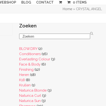
WEBSHOP
BLOG
CONTACT
0 ITEMS
Home
»
CRYSTAL.ANGEL
Zoeken
Search
2
BLOW.DRY
2
producten
16
Conditioners
16
producten
3
Everlasting Colour
3
6
producten
Face & Body
6
12
producten
Finishing
12
18
producten
Heren
18
8
producten
K18
8
producten
1
Krullen
1
product
3
Naturica Blonde
3
3
producten
Naturica Curl
3
3
producten
Naturica Sun
3
29
producten