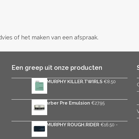
advies of het maken van een afspraak.
Een greep uit onze producten
KEVIN.MURPHY KILLER.TWIRLS
€
8.50
Rica Barber Pre Emulsion
€
27.95
KEVIN.MURPHY ROUGH.RIDER
-
€
16.50
Prijsklasse:
€
31.50
€16.50