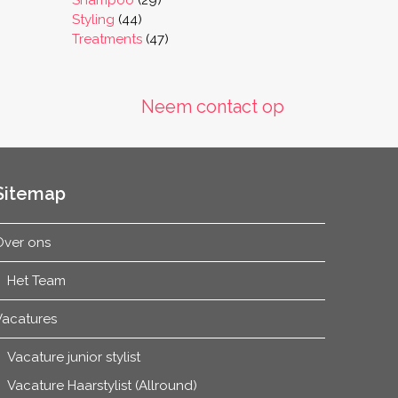
Shampoo
29
44
producten
Styling
44
producten
47
Treatments
47
producten
Neem contact op
Sitemap
Over ons
Het Team
Vacatures
Vacature junior stylist
Vacature Haarstylist (Allround)