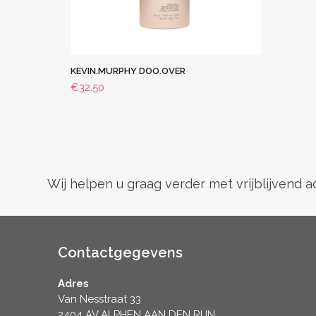
KEVIN.MURPHY DOO.OVER
€
32.50
Wij helpen u graag verder met vrijblijvend 
Contactgegevens
Adres
Van Nesstraat 33
2404 AV ALPHEN AAN DEN RIJN