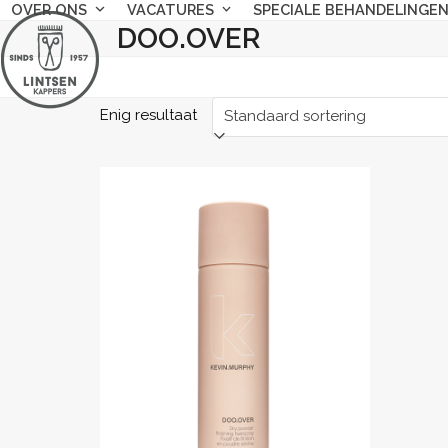
Skip
OVER ONS
VACATURES
SPECIALE BEHANDELINGE
DOO.OVER
to
content
Enig resultaat