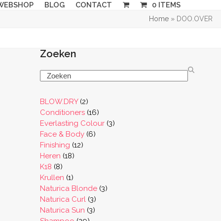
WEBSHOP
BLOG
CONTACT
0 ITEMS
Home
»
DOO.OVER
Zoeken
Search
2
BLOW.DRY
2
producten
16
Conditioners
16
producten
3
Everlasting Colour
3
6
producten
Face & Body
6
12
producten
Finishing
12
18
producten
Heren
18
8
producten
K18
8
producten
1
Krullen
1
product
3
Naturica Blonde
3
3
producten
Naturica Curl
3
3
producten
Naturica Sun
3
29
producten