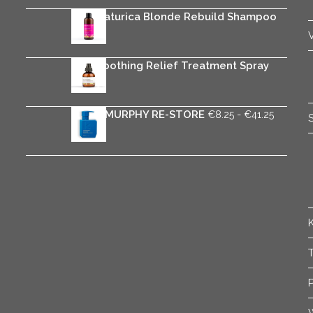
Rica Naturica Blonde Rebuild Shampoo
€
25.95
Rica Soothing Relief Treatment Spray
€
29.95
Prijsklas
KEVIN.MURPHY RE-STORE
-
€
8.25
€
41.25
€8.25
tot
€41.25
T