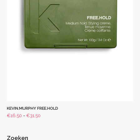
KEVIN.MURPHY FREE.HOLD
Prijsklasse:
€
16.50
-
€
31.50
€16.50
tot
€31.50
Zoeken