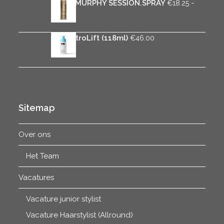
KEVIN.MURPHY SESSION.SPRAY
-
€
18.25
Prijsklasse:
€
31.95
€18.25
tot
K18 AstroLift (118ml)
€
46.00
€31.95
Sitemap
Over ons
Het Team
Vacatures
Vacature junior stylist
Vacature Haarstylist (Allround)