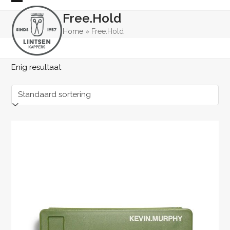
Skip
Open
Close
Free.Hold
to
mobile
mobile
content
Home
»
Free.Hold
menu
menu
Enig resultaat