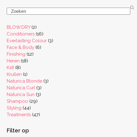
Search
2
BLOW.DRY
2
producten
16
Conditioners
16
producten
3
Everlasting Colour
3
6
producten
Face & Body
6
12
producten
Finishing
12
18
producten
Heren
18
8
producten
K18
8
producten
1
Krullen
1
product
3
Naturica Blonde
3
3
producten
Naturica Curl
3
3
producten
Naturica Sun
3
29
producten
Shampoo
29
44
producten
Styling
44
producten
47
Treatments
47
producten
Filter op