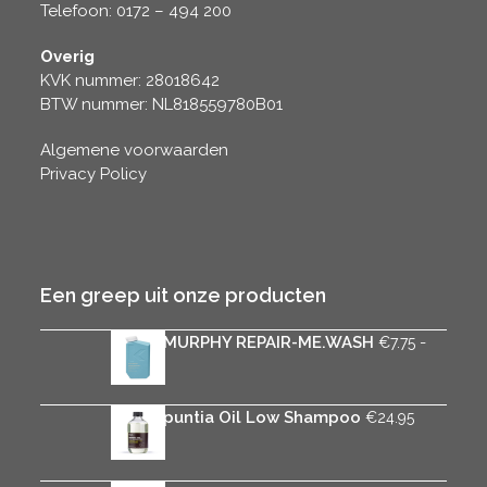
Telefoon: 0172 – 494 200
Overig
KVK nummer: 28018642
BTW nummer: NL818559780B01
Algemene voorwaarden
Privacy Policy
Een greep uit onze producten
KEVIN.MURPHY REPAIR-ME.WASH
-
€
7.75
Prijsklasse:
€
37.50
€7.75
tot
Rica Opuntia Oil Low Shampoo
€
24.95
€37.50