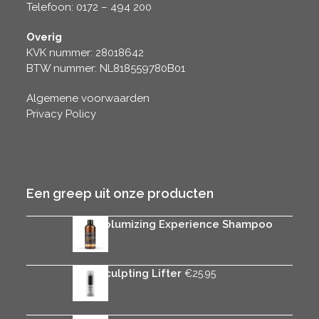
Telefoon: 0172 – 494 200
Overig
KVK nummer: 28018642
BTW nummer: NL818559780B01
Algemene voorwaarden
Privacy Policy
Een greep uit onze producten
Rica Volumizing Experience Shampoo
€
25.95
Rica Sculpting Lifter
€
25.95