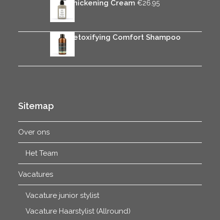
Rica Thickening Cream
€
26.95
Rica Detoxifying Comfort Shampoo
€
25.95
Sitemap
Over ons
Het Team
Vacatures
Vacature junior stylist
Vacature Haarstylist (Allround)