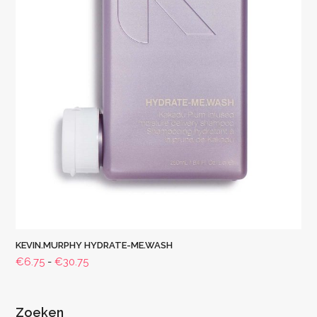
KEVIN.MURPHY HYDRATE-ME.WASH
Prijsklasse:
€
6.75
-
€
30.75
€6.75
tot
€30.75
Zoeken