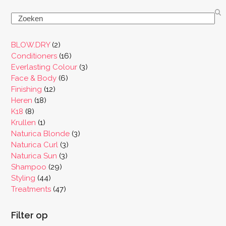
Search
2
BLOW.DRY
2
producten
16
Conditioners
16
producten
3
Everlasting Colour
3
6
producten
Face & Body
6
12
producten
Finishing
12
18
producten
Heren
18
8
producten
K18
8
producten
1
Krullen
1
product
3
Naturica Blonde
3
3
producten
Naturica Curl
3
3
producten
Naturica Sun
3
29
producten
Shampoo
29
44
producten
Styling
44
producten
47
Treatments
47
producten
Filter op