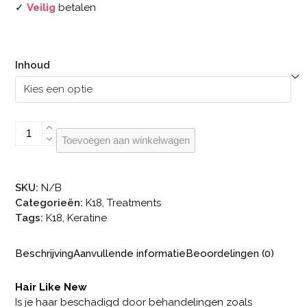
✓
Veilig
betalen
Inhoud
K18
Toevoegen aan winkelwagen
aantal
SKU:
N/B
Categorieën:
K18
,
Treatments
Tags:
K18
,
Keratine
Beschrijving
Aanvullende informatie
Beoordelingen (0)
Hair Like New
Is je haar beschadigd door behandelingen zoals