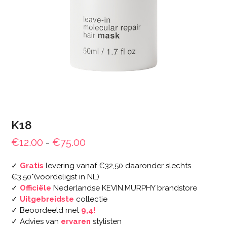
K18
Prijsklasse:
€
12.00
-
€
75.00
€12.00
✓
Gratis
levering vanaf €32,50 daaronder slechts
tot
€3,50*(voordeligst in NL)
€75.00
✓
Officiële
Nederlandse KEVIN.MURPHY brandstore
✓
Uitgebreidste
collectie
✓ Beoordeeld met
9,4!
✓ Advies van
ervaren
stylisten