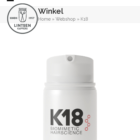
Skip
Open
Close
Winkel
to
mobile
mobile
content
Home
»
Webshop
»
K18
menu
menu