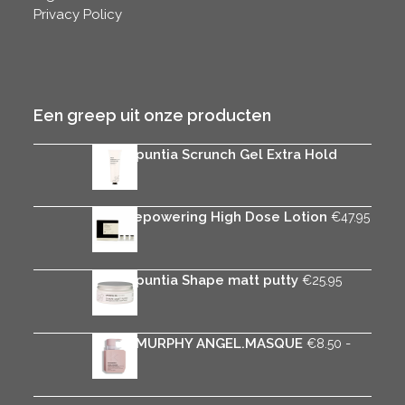
Privacy Policy
Een greep uit onze producten
Rica Opuntia Scrunch Gel Extra Hold
€
27.95
Rica Repowering High Dose Lotion
€
47.95
Rica Opuntia Shape matt putty
€
25.95
KEVIN.MURPHY ANGEL.MASQUE
-
€
8.50
Prijsklasse:
€
41.65
€8.50
tot