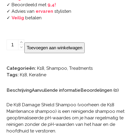
✓ Beoordeeld met
9,4!
✓ Advies van
ervaren
stylisten
✓
Veilig
betalen
K18
Toevoegen aan winkelwagen
DAMAGE
SHIELD
shampoo
Categorieën:
K18
,
Shampoo
,
Treatments
(250ml)
Tags:
K18
,
Keratine
aantal
Beschrijving
Aanvullende informatie
Beoordelingen (0)
De K18 Damage Shield Shampoo (voorheen de K18
Maintenance shampoo) is een reinigende shampoo met
geoptimaliseerde pH-waardes om je haar regelmatig te
reinigen zonder de pH-waarden van het haar en de
hoofdhuid te verstoren.