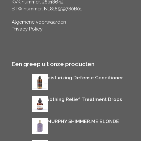
KVK nummer: 28018642
BTW nummer: NL818559780B01
Algemene voorwaarden
Privacy Policy
Een greep uit onze producten
Rica Moisturizing Defense Conditioner
€
27.95
Rica Soothing Relief Treatment Drops
€
29.95
KEVIN.MURPHY SHIMMER.ME BLONDE
€
33.50