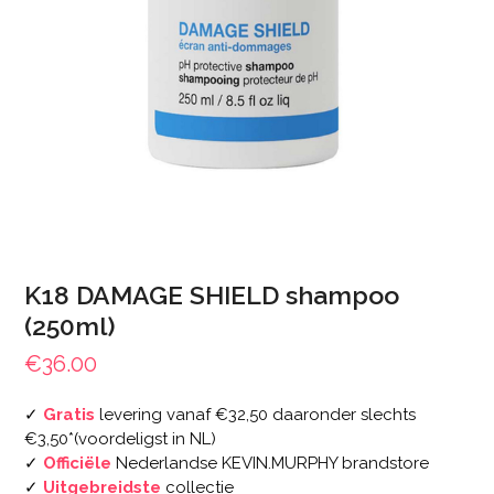
K18 DAMAGE SHIELD shampoo
(250ml)
€
36.00
✓
Gratis
levering vanaf €32,50 daaronder slechts
€3,50*(voordeligst in NL)
✓
Officiële
Nederlandse KEVIN.MURPHY brandstore
✓
Uitgebreidste
collectie