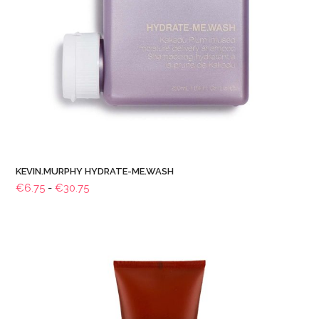
KEVIN.MURPHY HYDRATE-ME.WASH
Prijsklasse:
€
6.75
-
€
30.75
€6.75
tot
€30.75