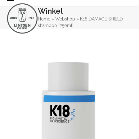
Skip
Open
Close
Winkel
to
mobile
mobile
content
Home
»
Webshop
»
K18 DAMAGE SHIELD
shampoo (250ml)
menu
menu