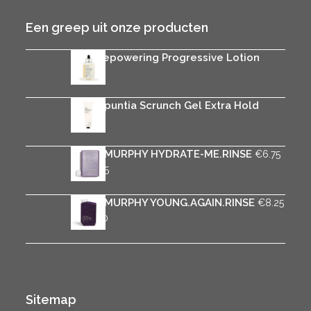
Een greep uit onze producten
Rica Repowering Progressive Lotion
€
34.95
Rica Opuntia Scrunch Gel Extra Hold
€
27.95
KEVIN.MURPHY HYDRATE-ME.RINSE
€
6.75
Prijsklasse:
-
€
30.75
€6.75
tot
KEVIN.MURPHY YOUNG.AGAIN.RINSE
€
8.25
€30.75
Prijsklasse:
-
€
37.50
€8.25
tot
€37.50
Sitemap