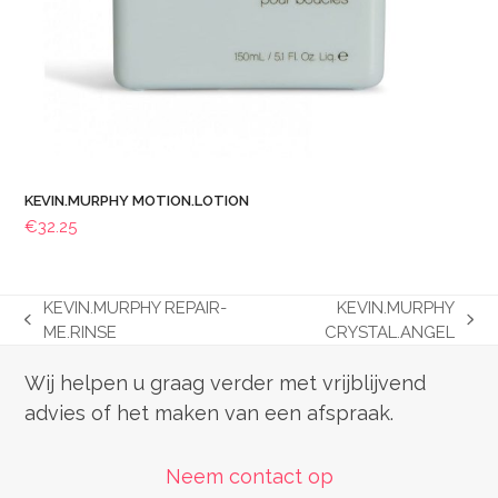
KEVIN.MURPHY MOTION.LOTION
€
32.25
KEVIN.MURPHY REPAIR-
KEVIN.MURPHY
previous
next
ME.RINSE
CRYSTAL.ANGEL
post:
post:
Wij helpen u graag verder met vrijblijvend
advies of het maken van een afspraak.
Neem contact op