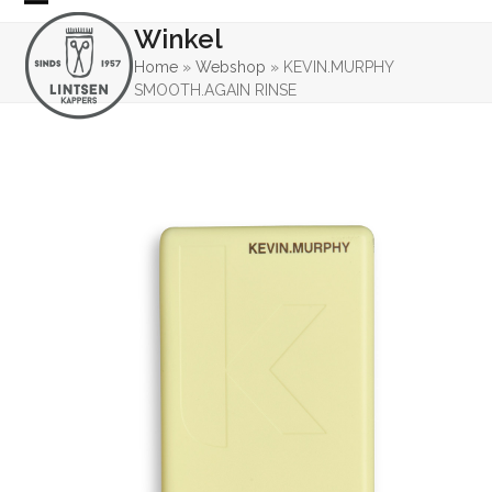
Skip
Open
Close
Winkel
to
mobile
mobile
content
Home
»
Webshop
»
KEVIN.MURPHY
SMOOTH.AGAIN RINSE
menu
menu