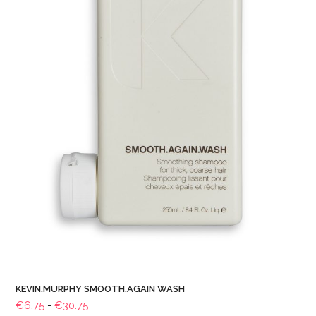
KEVIN.MURPHY SMOOTH.AGAIN WASH
Prijsklasse:
€
6.75
-
€
30.75