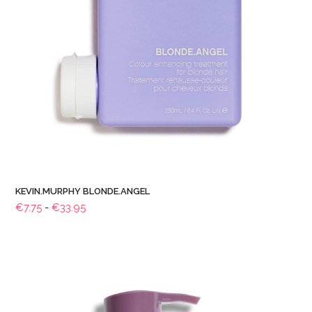
KEVIN.MURPHY BLONDE.ANGEL
Prijsklasse:
€
7.75
-
€
33.95
€7.75
tot
€33.95