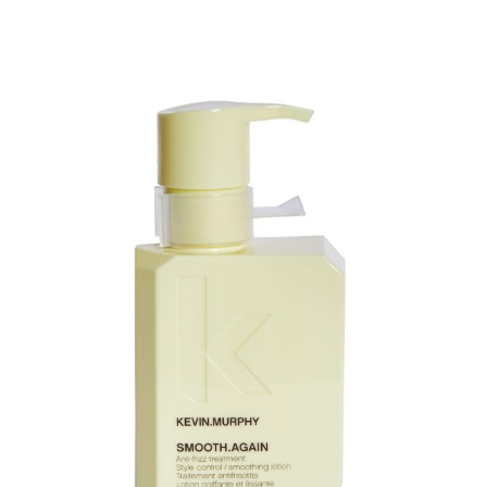
€6.75
tot
€30.75