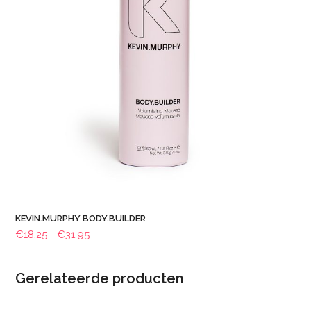
KEVIN.MURPHY BODY.BUILDER
Prijsklasse:
€
18.25
-
€
31.95
€18.25
tot
Gerelateerde producten
€31.95