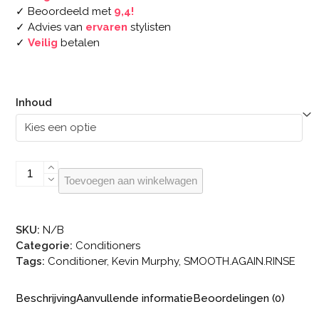
✓ Beoordeeld met
9,4!
✓ Advies van
ervaren
stylisten
✓
Veilig
betalen
Inhoud
KEVIN.MURPHY
Toevoegen aan winkelwagen
SMOOTH.AGAIN
RINSE
aantal
SKU:
N/B
Categorie:
Conditioners
Tags:
Conditioner
,
Kevin Murphy
,
SMOOTH.AGAIN.RINSE
Beschrijving
Aanvullende informatie
Beoordelingen (0)