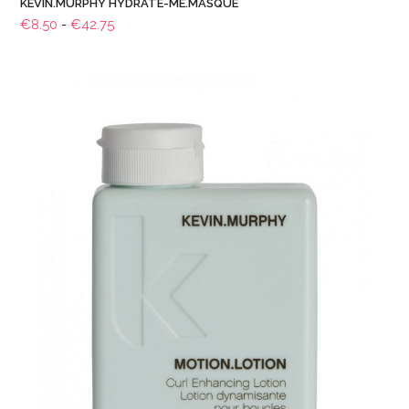
KEVIN.MURPHY HYDRATE-ME.MASQUE
Prijsklasse:
€
8.50
-
€
42.75
€8.50
tot
€42.75