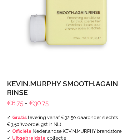
KEVIN.MURPHY SMOOTH.AGAIN
RINSE
Prijsklasse:
€
6.75
-
€
30.75
€6.75
✓
Gratis
levering vanaf €32,50 daaronder slechts
tot
€3,50*(voordeligst in NL)
€30.75
✓
Officiële
Nederlandse KEVIN.MURPHY brandstore
✓
Uitgebreidste
collectie