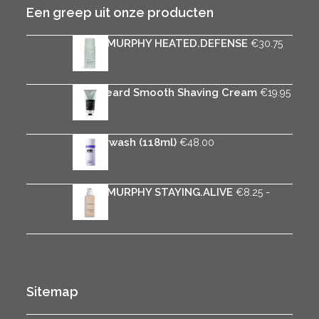
Een greep uit onze producten
KEVIN.MURPHY HEATED.DEFENSE
€
30.75
Rica Beard Smooth Shaving Cream
€
19.95
K18 Airwash (118ml)
€
48.00
KEVIN.MURPHY STAYING.ALIVE
-
€
8.25
Prijsklasse:
€
31.25
€8.25
tot
€31.25
Sitemap