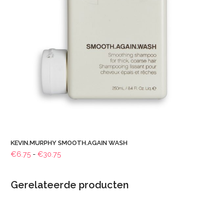
KEVIN.MURPHY SMOOTH.AGAIN WASH
Prijsklasse:
€
6.75
-
€
30.75
€6.75
tot
Gerelateerde producten
€30.75