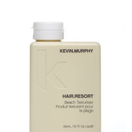
tot
€30.75