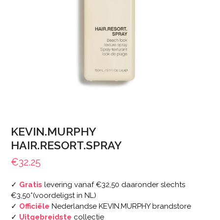
KEVIN.MURPHY
HAIR.RESORT.SPRAY
€
32.25
✓
Gratis
levering vanaf €32,50 daaronder slechts
€3,50*(voordeligst in NL)
✓
Officiële
Nederlandse KEVIN.MURPHY brandstore
✓
Uitgebreidste
collectie