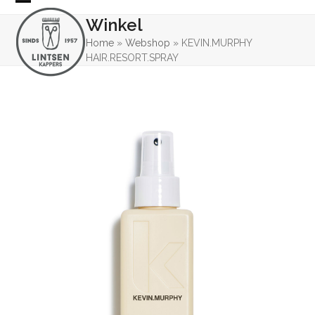
Skip
Open
Close
Winkel
to
mobile
mobile
content
Home
»
Webshop
»
KEVIN.MURPHY
HAIR.RESORT.SPRAY
menu
menu