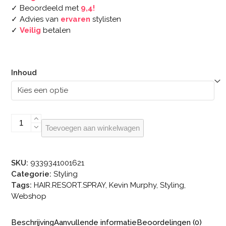
✓ Beoordeeld met
9,4!
✓ Advies van
ervaren
stylisten
✓
Veilig
betalen
Inhoud
KEVIN.MURPHY
Toevoegen aan winkelwagen
HAIR.RESORT.SPRAY
aantal
SKU:
9339341001621
Categorie:
Styling
Tags:
HAIR.RESORT.SPRAY
,
Kevin Murphy
,
Styling
,
Webshop
Beschrijving
Aanvullende informatie
Beoordelingen (0)