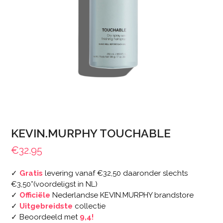
KEVIN.MURPHY TOUCHABLE
€
32.95
✓
Gratis
levering vanaf €32,50 daaronder slechts
€3,50*(voordeligst in NL)
✓
Officiële
Nederlandse KEVIN.MURPHY brandstore
✓
Uitgebreidste
collectie
✓ Beoordeeld met
9,4!