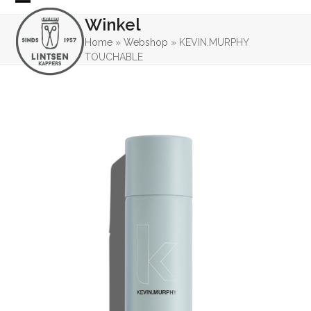
Skip
Open
Close
Winkel
to
mobile
mobile
content
Home
»
Webshop
»
KEVIN.MURPHY
TOUCHABLE
menu
menu