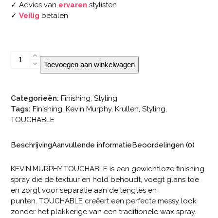
✓ Advies van
ervaren
stylisten
✓
Veilig
betalen
KEVIN.MURPHY
Toevoegen aan winkelwagen
TOUCHABLE
aantal
Categorieën:
Finishing
,
Styling
Tags:
Finishing
,
Kevin Murphy
,
Krullen
,
Styling
,
TOUCHABLE
Beschrijving
Aanvullende informatie
Beoordelingen (0)
KEVIN.MURPHY TOUCHABLE is een gewichtloze finishing
spray die de textuur en hold behoudt, voegt glans toe
en zorgt voor separatie aan de lengtes en
punten. TOUCHABLE creëert een perfecte messy look
zonder het plakkerige van een traditionele wax spray.