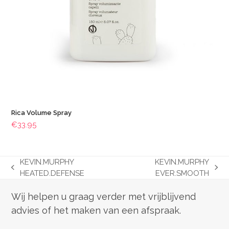
Rica Volume Spray
€
33.95
KEVIN.MURPHY
KEVIN.MURPHY
previous
next
HEATED.DEFENSE
EVER.SMOOTH
post:
post:
Wij helpen u graag verder met vrijblijvend
advies of het maken van een afspraak.