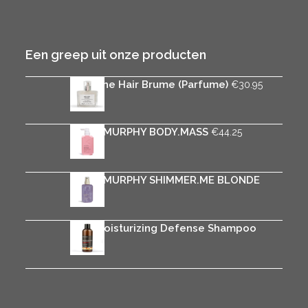
Een greep uit onze producten
Rica The Hair Brume (Parfume)
€
30.95
KEVIN.MURPHY BODY.MASS
€
44.25
KEVIN.MURPHY SHIMMER.ME BLONDE
€
33.50
Rica Moisturizing Defense Shampoo
€
25.95