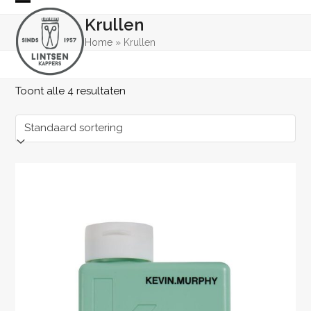
Skip
Open
Close
Krullen
to
mobile
mobile
content
Home
»
Krullen
menu
menu
Toont alle 4 resultaten