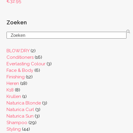
€
32.95
Zoeken
Search
2
BLOW.DRY
2
producten
16
Conditioners
16
producten
3
Everlasting Colour
3
6
producten
Face & Body
6
12
producten
Finishing
12
18
producten
Heren
18
8
producten
K18
8
producten
1
Krullen
1
product
3
Naturica Blonde
3
3
producten
Naturica Curl
3
3
producten
Naturica Sun
3
29
producten
Shampoo
29
44
producten
Styling
44