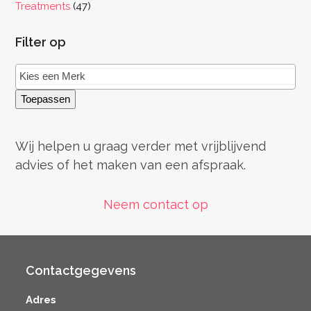
producten
47
Treatments
47
producten
Filter op
Toepassen
Wij helpen u graag verder met vrijblijvend
advies of het maken van een afspraak.
Neem contact op
Contactgegevens
Adres