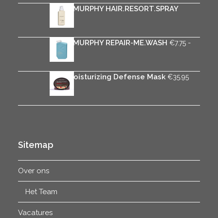
KEVIN.MURPHY HAIR.RESORT.SPRAY
€
32.25
KEVIN.MURPHY REPAIR-ME.WASH
-
€
7.75
Prijsklasse:
€
37.50
€7.75
tot
Rica Moisturizing Defense Mask
€
35.95
€37.50
Sitemap
Over ons
Het Team
Vacatures