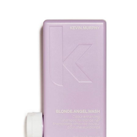
tot
€30.75