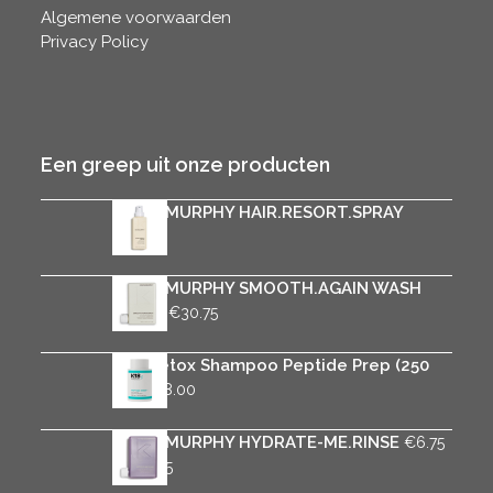
Algemene voorwaarden
Privacy Policy
Een greep uit onze producten
KEVIN.MURPHY HAIR.RESORT.SPRAY
€
32.25
KEVIN.MURPHY SMOOTH.AGAIN WASH
Prijsklasse:
-
€
6.75
€
30.75
€6.75
tot
K18 Detox Shampoo Peptide Prep (250
€30.75
ml)
€
38.00
KEVIN.MURPHY HYDRATE-ME.RINSE
€
6.75
Prijsklasse:
-
€
30.75
€6.75