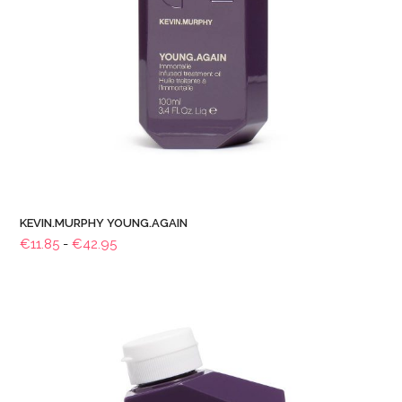
KEVIN.MURPHY YOUNG.AGAIN
Prijsklasse:
€
11.85
-
€
42.95
€11.85
tot
€42.95