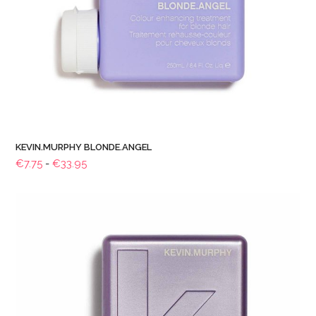
KEVIN.MURPHY BLONDE.ANGEL
Prijsklasse:
€
7.75
-
€
33.95
€7.75
tot
€33.95