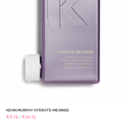
KEVIN.MURPHY HYDRATE-ME.RINSE
Prijsklasse:
€
6.75
-
€
30.75
€6.75