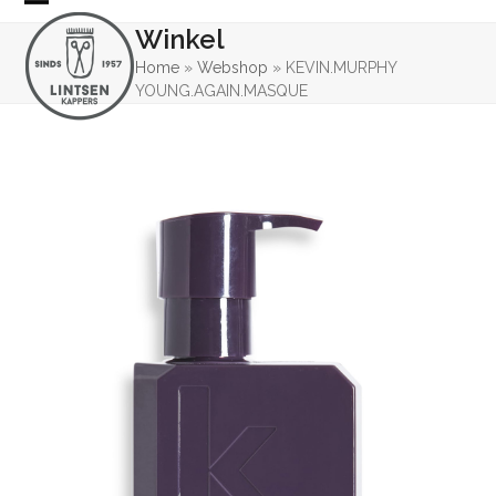
Skip
Open
Close
Winkel
to
mobile
mobile
content
Home
»
Webshop
»
KEVIN.MURPHY
YOUNG.AGAIN.MASQUE
menu
menu