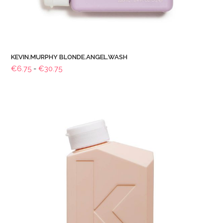
KEVIN.MURPHY BLONDE.ANGEL.WASH
Prijsklasse:
€
6.75
-
€
30.75
€6.75
tot
€30.75