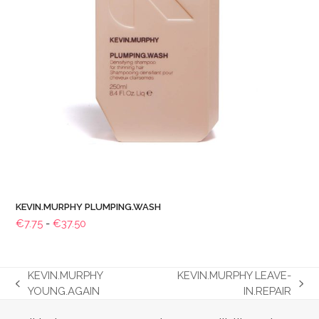
KEVIN.MURPHY PLUMPING.WASH
Prijsklasse:
€
7.75
-
€
37.50
€7.75
tot
€37.50
KEVIN.MURPHY
KEVIN.MURPHY LEAVE-
previous
next
YOUNG.AGAIN
IN.REPAIR
post:
post: