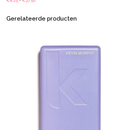
€
8.25
-
€
37.50
€8.25
tot
Gerelateerde producten
€37.50