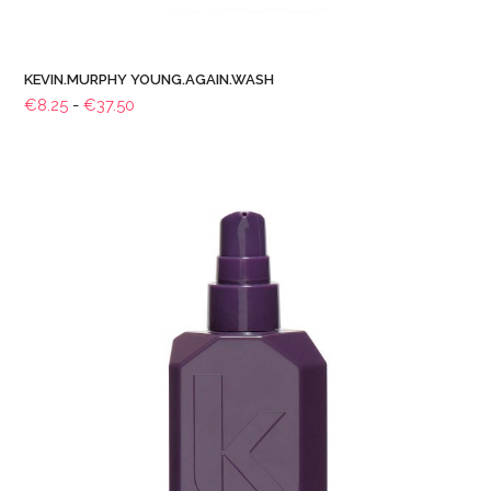
KEVIN.MURPHY YOUNG.AGAIN.WASH
Prijsklasse:
€
8.25
-
€
37.50
€8.25
tot
€37.50