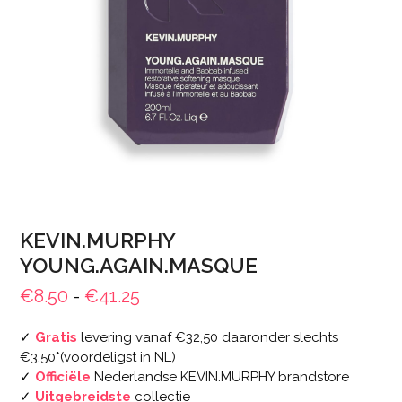
KEVIN.MURPHY
YOUNG.AGAIN.MASQUE
Prijsklasse:
€
8.50
-
€
41.25
€8.50
✓
Gratis
levering vanaf €32,50 daaronder slechts
tot
€3,50*(voordeligst in NL)
€41.25
✓
Officiële
Nederlandse KEVIN.MURPHY brandstore
✓
Uitgebreidste
collectie