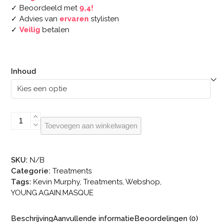
✓ Beoordeeld met
9,4!
✓ Advies van
ervaren
stylisten
✓
Veilig
betalen
Inhoud
KEVIN.MURPHY
Toevoegen aan winkelwagen
YOUNG.AGAIN.MASQUE
aantal
SKU:
N/B
Categorie:
Treatments
Tags:
Kevin Murphy
,
Treatments
,
Webshop
,
YOUNG.AGAIN.MASQUE
Beschrijving
Aanvullende informatie
Beoordelingen (0)