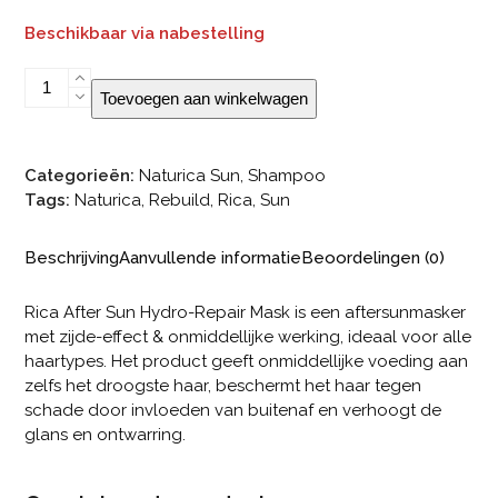
Beschikbaar via nabestelling
Rica
Toevoegen aan winkelwagen
After
Sun
Hydro-
Categorieën:
Naturica Sun
,
Shampoo
Repair
Tags:
Naturica
,
Rebuild
,
Rica
,
Sun
Mask
aantal
Beschrijving
Aanvullende informatie
Beoordelingen (0)
Rica After Sun Hydro-Repair Mask is een aftersunmasker
met zijde-effect & onmiddellijke werking, ideaal voor alle
haartypes. Het product geeft onmiddellijke voeding aan
zelfs het droogste haar, beschermt het haar tegen
schade door invloeden van buitenaf en verhoogt de
glans en ontwarring.