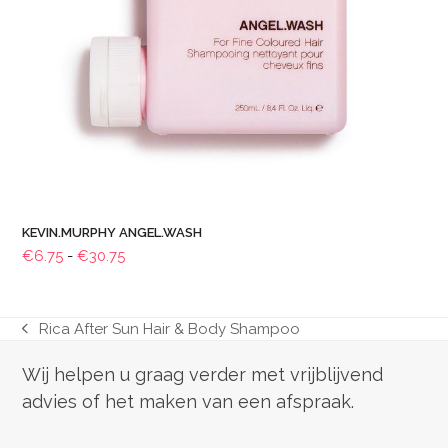
KEVIN.MURPHY ANGEL.WASH
Prijsklasse:
€
6.75
-
€
30.75
€6.75
tot
€30.75
Rica After Sun Hair & Body Shampoo
previous
post:
Wij helpen u graag verder met vrijblijvend
advies of het maken van een afspraak.