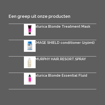
Een greep uit onze producten
Rica Naturica Blonde Treatment Mask
€
29.95
K18 DAMAGE SHIELD conditioner (250ml)
€
36.00
KEVIN.MURPHY HAIR.RESORT.SPRAY
€
32.25
Rica Naturica Blonde Essential Fluid
€
29.95