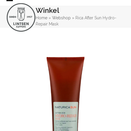
Skip
Open
Close
Winkel
to
mobile
mobile
content
Home
»
Webshop
»
Rica After Sun Hydro-
Repair Mask
menu
menu