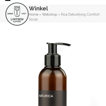
Skip
Open
Close
Winkel
to
mobile
mobile
content
Home
»
Webshop
»
Rica Detoxifying Comfort
Scrub
menu
menu