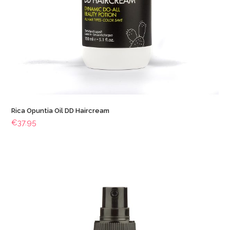
Rica Opuntia Oil DD Haircream
€
37.95