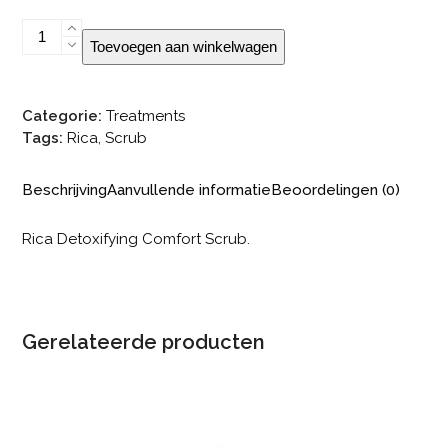
Rica
Toevoegen aan winkelwagen
Detoxifying
Comfort
Scrub
Categorie:
Treatments
aantal
Tags:
Rica
,
Scrub
Beschrijving
Aanvullende informatie
Beoordelingen (0)
Rica Detoxifying Comfort Scrub.
Gerelateerde producten