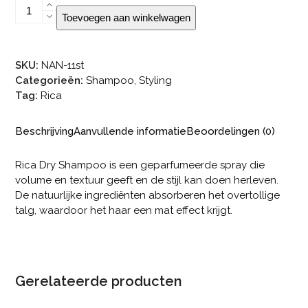
Rica
Toevoegen aan winkelwagen
Dry
Shampoo
aantal
SKU:
NAN-11st
Categorieën:
Shampoo
,
Styling
Tag:
Rica
Beschrijving
Aanvullende informatie
Beoordelingen (0)
Rica Dry Shampoo is een geparfumeerde spray die
volume en textuur geeft en de stijl kan doen herleven.
De natuurlijke ingrediënten absorberen het overtollige
talg, waardoor het haar een mat effect krijgt.
Gerelateerde producten