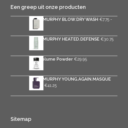
Een greep uit onze producten
KEVIN.MURPHY BLOW.DRY WASH
-
€
7.75
Prijsklasse:
€
31.75
€7.75
tot
KEVIN.MURPHY HEATED.DEFENSE
€
30.75
€31.75
Rica Volume Powder
€
29.95
KEVIN.MURPHY YOUNG.AGAIN.MASQUE
Prijsklasse:
-
€
8.50
€
41.25
€8.50
tot
€41.25
Sitemap