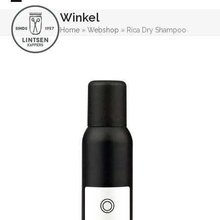
Skip
Open
Close
Winkel
to
mobile
mobile
content
Home
»
Webshop
»
Rica Dry Shampoo
menu
menu