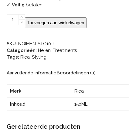
✓
Veilig
betalen
Rica
Toevoegen aan winkelwagen
Opuntia
Oil
Intensive
SKU:
NOIMEN-STG10-1
Treatment
Categorieën:
Heren
,
Treatments
Mask
Tags:
Rica
,
Styling
150ML
aantal
Aanvullende informatie
Beoordelingen (0)
Merk
Rica
Inhoud
150ML
Gerelateerde producten