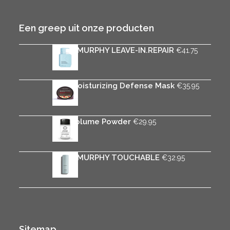
Een greep uit onze producten
KEVIN.MURPHY LEAVE-IN.REPAIR
€
41.75
Rica Moisturizing Defense Mask
€
35.95
Rica Volume Powder
€
29.95
KEVIN.MURPHY TOUCHABLE
€
32.95
Sitemap