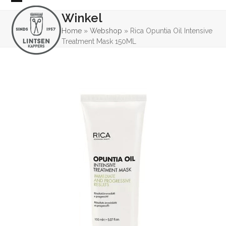
Skip
Open
Close
Winkel
to
mobile
mobile
content
Home
»
Webshop
»
Rica Opuntia Oil Intensive
Treatment Mask 150ML
menu
menu