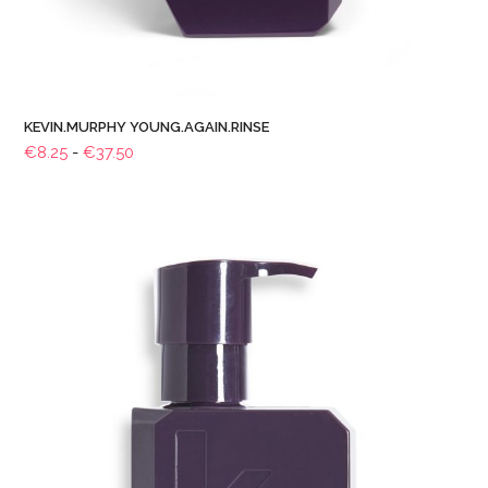
KEVIN.MURPHY YOUNG.AGAIN.RINSE
Prijsklasse:
€
8.25
-
€
37.50
€8.25
tot
€37.50