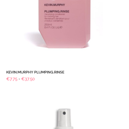
KEVIN.MURPHY PLUMPING.RINSE
Prijsklasse:
€
7.75
-
€
37.50
€7.75
tot
€37.50