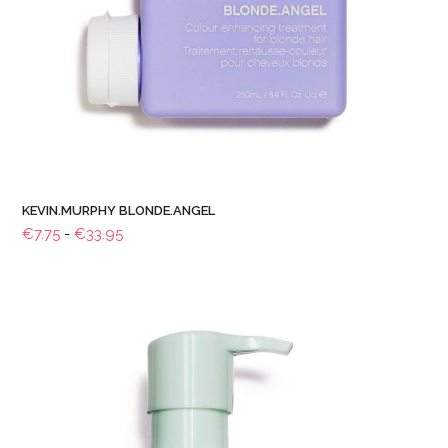
KEVIN.MURPHY BLONDE.ANGEL
Prijsklasse:
€
7.75
-
€
33.95
€7.75
tot
€33.95