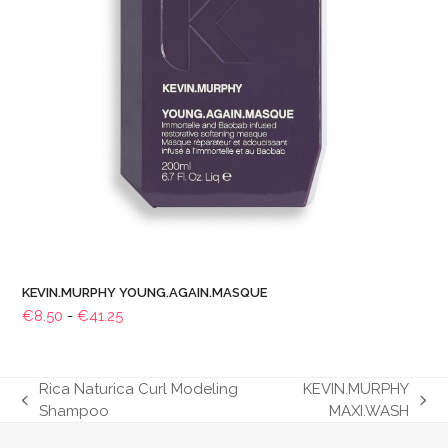
KEVIN.MURPHY YOUNG.AGAIN.MASQUE
Prijsklasse:
€
8.50
-
€
41.25
€8.50
tot
€41.25
Rica Naturica Curl Modeling
KEVIN.MURPHY
previous
next
Shampoo
MAXI.WASH
post:
post: