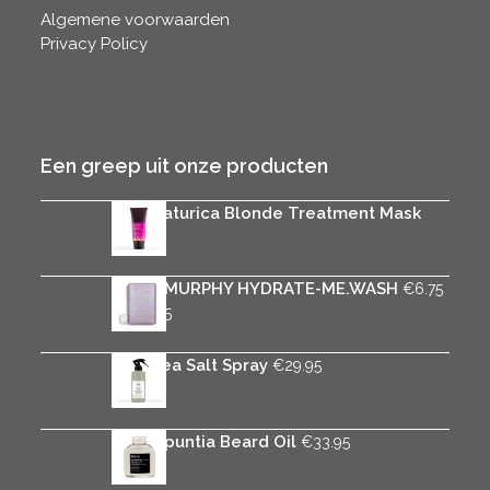
Algemene voorwaarden
Privacy Policy
Een greep uit onze producten
Rica Naturica Blonde Treatment Mask
€
29.95
KEVIN.MURPHY HYDRATE-ME.WASH
€
6.75
Prijsklasse:
-
€
30.75
€6.75
tot
Rica Sea Salt Spray
€
29.95
€30.75
Rica Opuntia Beard Oil
€
33.95