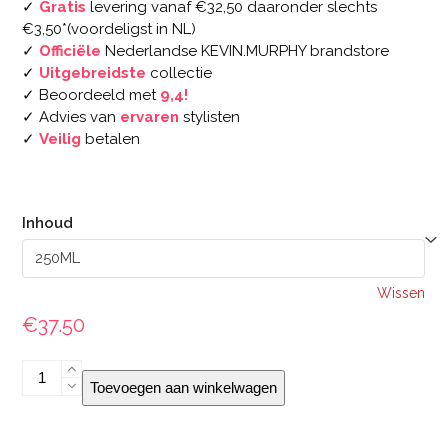
✓
Gratis
levering vanaf €32,50 daaronder slechts
tot
€3,50*(voordeligst in NL)
€37.50
✓
Officiële
Nederlandse KEVIN.MURPHY brandstore
✓
Uitgebreidste
collectie
✓ Beoordeeld met
9,4!
✓ Advies van
ervaren
stylisten
✓
Veilig
betalen
Inhoud
Wissen
€
37.50
KEVIN.MURPHY
Toevoegen aan winkelwagen
PLUMPING.WASH
aantal