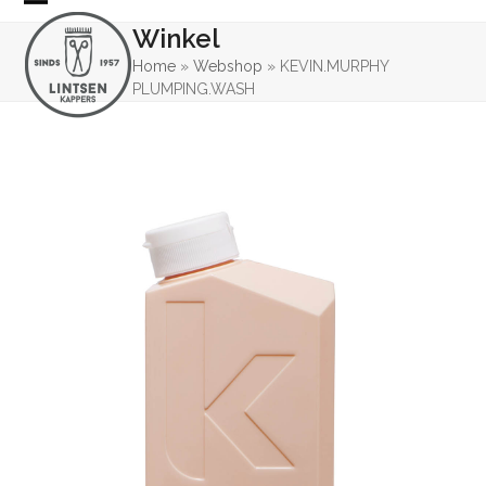
Skip
Open
Close
Winkel
to
mobile
mobile
content
Home
»
Webshop
»
KEVIN.MURPHY
PLUMPING.WASH
menu
menu