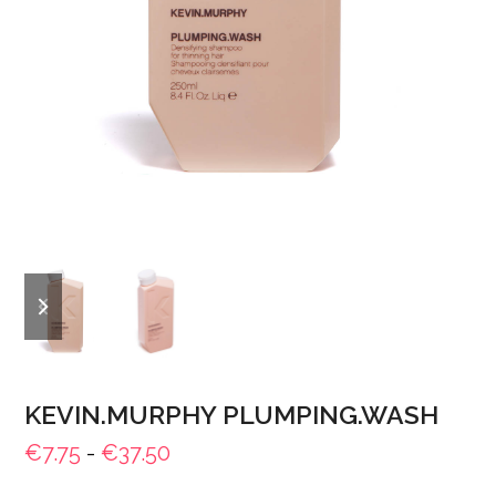
previous
next
slide
slide
KEVIN.MURPHY PLUMPING.WASH
Prijsklasse:
€
7.75
-
€
37.50
€7.75