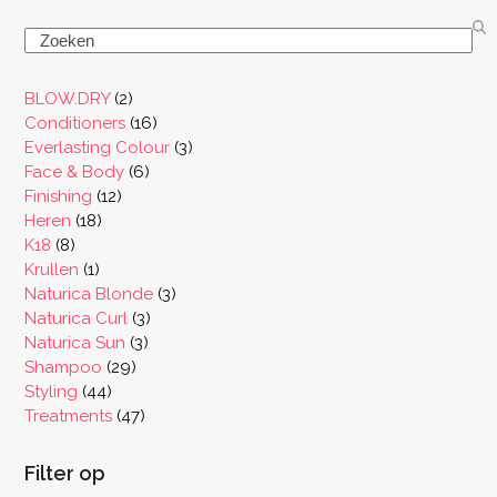
Search
2
BLOW.DRY
2
producten
16
Conditioners
16
producten
3
Everlasting Colour
3
6
producten
Face & Body
6
12
producten
Finishing
12
18
producten
Heren
18
8
producten
K18
8
producten
1
Krullen
1
product
3
Naturica Blonde
3
3
producten
Naturica Curl
3
3
producten
Naturica Sun
3
29
producten
Shampoo
29
44
producten
Styling
44
producten
47
Treatments
47
producten
Filter op