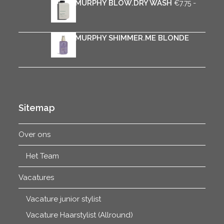
KEVIN.MURPHY BLOW.DRY WASH
-
€
7.75
Prijsklasse:
€
31.75
€7.75
tot
KEVIN.MURPHY SHIMMER.ME BLONDE
€31.75
€
33.50
Sitemap
Over ons
Het Team
Vacatures
Vacature junior stylist
Vacature Haarstylist (Allround)