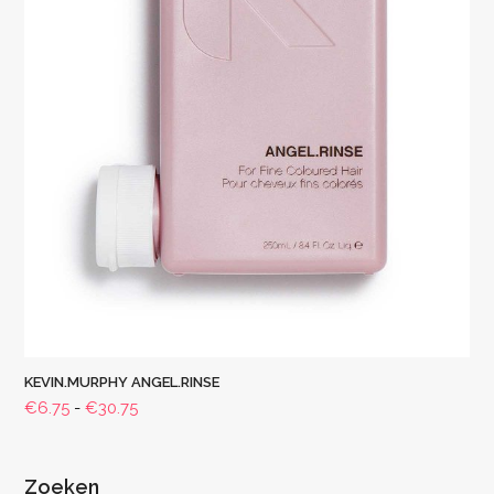
KEVIN.MURPHY ANGEL.RINSE
Prijsklasse:
€
6.75
-
€
30.75
€6.75
tot
€30.75
Zoeken