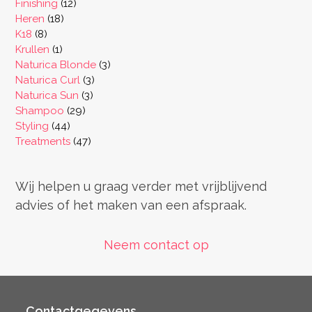
12
producten
Finishing
12
18
producten
Heren
18
8
producten
K18
8
producten
1
Krullen
1
product
3
Naturica Blonde
3
3
producten
Naturica Curl
3
3
producten
Naturica Sun
3
29
producten
Shampoo
29
44
producten
Styling
44
producten
47
Treatments
47
producten
Wij helpen u graag verder met vrijblijvend
advies of het maken van een afspraak.
Neem contact op
Contactgegevens