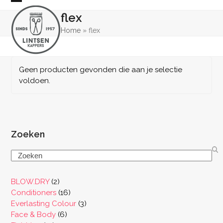
Skip
Open
Close
flex
to
mobile
mobile
content
Home
»
flex
menu
menu
Geen producten gevonden die aan je selectie
voldoen.
Zoeken
Search
2
BLOW.DRY
2
producten
16
Conditioners
16
producten
3
Everlasting Colour
3
6
producten
Face & Body
6