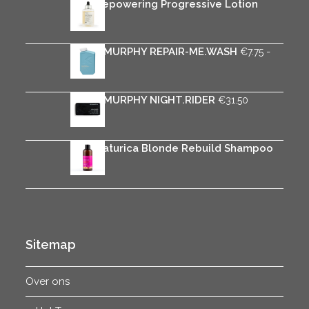
Rica Repowering Progressive Lotion
€
34.95
KEVIN.MURPHY REPAIR-ME.WASH
-
€
7.75
Prijsklasse:
€
37.50
€7.75
tot
KEVIN.MURPHY NIGHT.RIDER
€
31.50
€37.50
Rica Naturica Blonde Rebuild Shampoo
€
25.95
Sitemap
Over ons