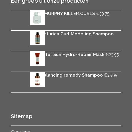
Een greep uit onze producten
KEVIN.MURPHY KILLER.CURLS
€
39.75
Rica Naturica Curl Modeling Shampoo
€
25.95
Rica After Sun Hydro-Repair Mask
€
29.95
Rica Balancing remedy Shampoo
€
25.95
Sitemap