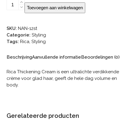
Rica
Toevoegen aan winkelwagen
Thickening
Cream
aantal
SKU:
NAN-12st
Categorie:
Styling
Tags:
Rica
,
Styling
Beschrijving
Aanvullende informatie
Beoordelingen (0)
Rica Thickening Cream is een ultralichte verdikkende
crème voor glad haar, geeft de hele dag volume en
body.
Gerelateerde producten