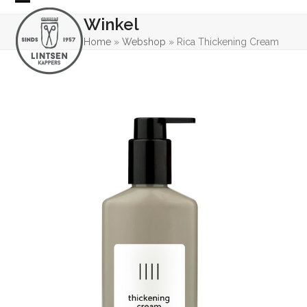
Skip
Open
Close
Winkel
to
mobile
mobile
content
Home
»
Webshop
»
Rica Thickening Cream
menu
menu