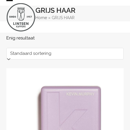
Skip
Open
Close
GRIJS HAAR
to
mobile
mobile
content
Home
»
GRIJS HAAR
menu
menu
Enig resultaat