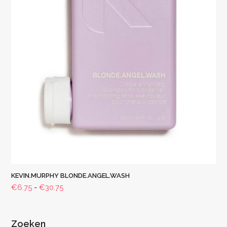
KEVIN.MURPHY BLONDE.ANGEL.WASH
Prijsklasse:
€
6.75
-
€
30.75
€6.75
tot
€30.75
Zoeken