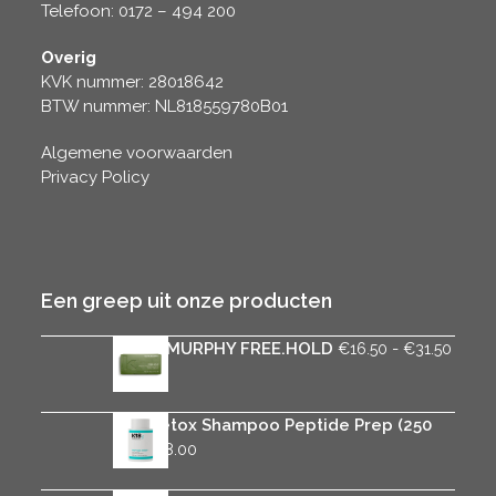
Telefoon: 0172 – 494 200
Overig
KVK nummer: 28018642
BTW nummer: NL818559780B01
Algemene voorwaarden
Privacy Policy
Een greep uit onze producten
Prijsk
KEVIN.MURPHY FREE.HOLD
-
€
16.50
€
31.50
€16.5
tot
€31.5
K18 Detox Shampoo Peptide Prep (250
ml)
€
38.00