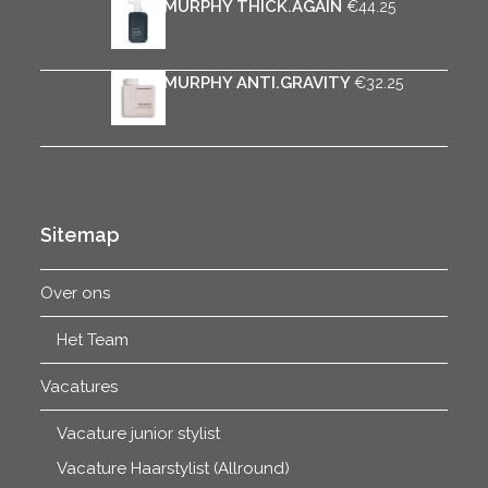
KEVIN.MURPHY THICK.AGAIN
€
44.25
KEVIN.MURPHY ANTI.GRAVITY
€
32.25
Sitemap
Over ons
Het Team
Vacatures
Vacature junior stylist
Vacature Haarstylist (Allround)