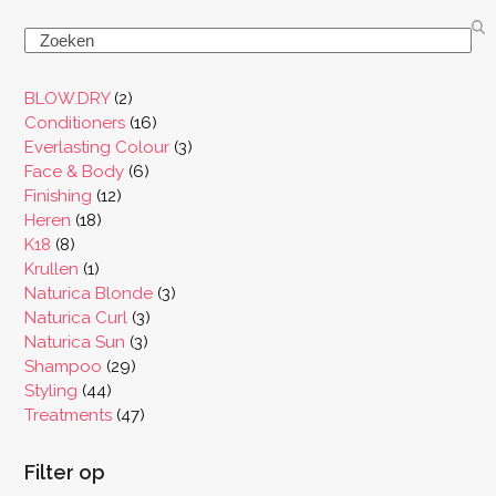
Search
2
BLOW.DRY
2
producten
16
Conditioners
16
producten
3
Everlasting Colour
3
6
producten
Face & Body
6
12
producten
Finishing
12
18
producten
Heren
18
8
producten
K18
8
producten
1
Krullen
1
product
3
Naturica Blonde
3
3
producten
Naturica Curl
3
3
producten
Naturica Sun
3
29
producten
Shampoo
29
44
producten
Styling
44
producten
47
Treatments
47
producten
Filter op