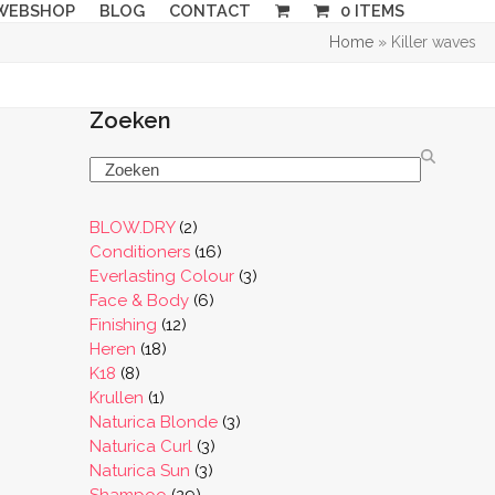
WEBSHOP
BLOG
CONTACT
0 ITEMS
Home
»
Killer waves
Zoeken
Search
2
BLOW.DRY
2
producten
16
Conditioners
16
producten
3
Everlasting Colour
3
6
producten
Face & Body
6
12
producten
Finishing
12
18
producten
Heren
18
8
producten
K18
8
producten
1
Krullen
1
product
3
Naturica Blonde
3
3
producten
Naturica Curl
3
3
producten
Naturica Sun
3
29
producten