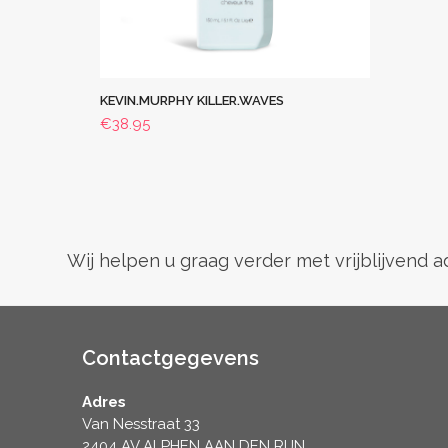
KEVIN.MURPHY KILLER.WAVES
€
38.95
Wij helpen u graag verder met vrijblijvend 
Contactgegevens
Adres
Van Nesstraat 33
2404 AV ALPHEN AAN DEN RIJN