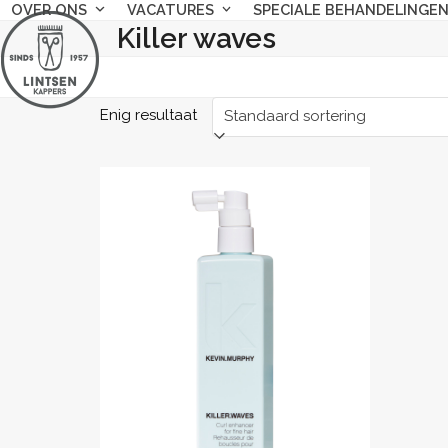
Skip
OVER ONS
VACATURES
SPECIALE BEHANDELINGE
Killer waves
to
content
Enig resultaat