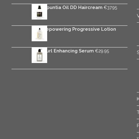
Rica Opuntia Oil DD Haircream
€
37.95
Rica Repowering Progressive Lotion
€
34.95
Rica Curl Enhancing Serum
€
29.95
T