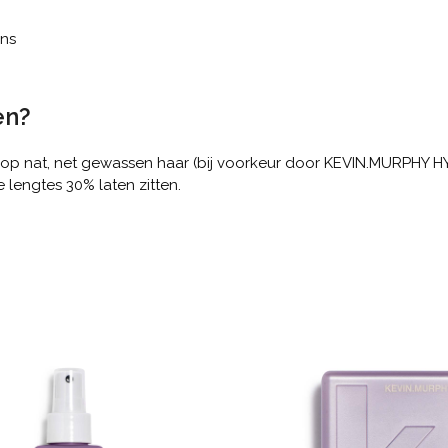
ans
en?
op nat, net gewassen haar (bij voorkeur door KEVIN.MURPHY H
 lengtes 30% laten zitten.