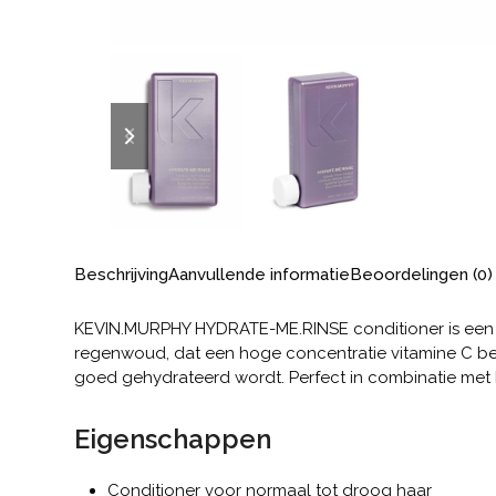
previous
next
slide
slide
Beschrijving
Aanvullende informatie
Beoordelingen (0)
KEVIN.MURPHY HYDRATE-ME.RINSE conditioner is een co
regenwoud, dat een hoge concentratie vitamine C bevat
goed gehydrateerd wordt. Perfect in combinatie m
Eigenschappen
Conditioner voor normaal tot droog haar