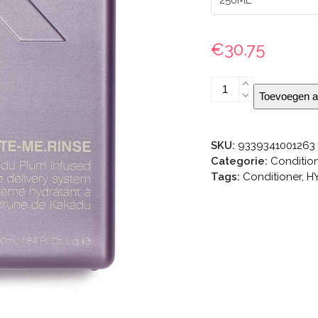
€
30.75
KEVIN.MURPHY
Toevoegen a
HYDRATE-
ME.RINSE
aantal
SKU:
9339341001263
Categorie:
Conditio
Tags:
Conditioner
,
H