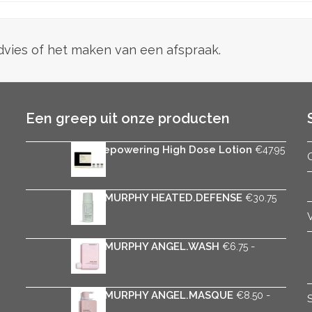
advies of het maken van een afspraak.
Een greep uit onze producten
Rica Repowering High Dose Lotion
€
47.95
KEVIN.MURPHY HEATED.DEFENSE
€
30.75
KEVIN.MURPHY ANGEL.WASH
-
€
6.75
Prijsklasse:
€
30.75
€6.75
tot
KEVIN.MURPHY ANGEL.MASQUE
-
€
8.50
€30.75
Prijsklasse:
€
41.65