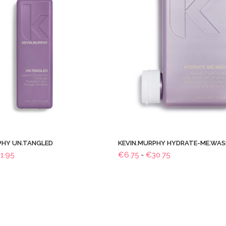
PHY UN.TANGLED
KEVIN.MURPHY HYDRATE-ME.WA
Prijsklasse:
Prijsklasse:
1.95
€
6.75
-
€
30.75
€8.25
€6.75
tot
tot
€31.95
€30.75