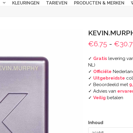
N
KLEURINGEN
TARIEVEN
PRODUCTEN & MERKEN
KEVIN.MURP
€
6.75
-
€
30.
✓
Gratis
levering van
NL)
✓
Officiële
Nederlan
✓
Uitgebreidste
col
✓ Beoordeeld met
9
✓ Advies van
ervare
✓
Veilig
betalen
Inhoud