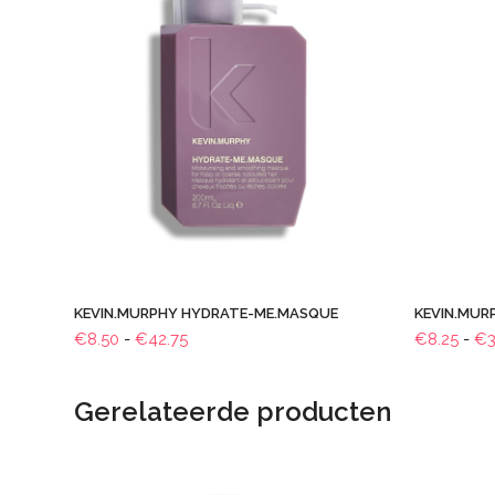
KEVIN.MURPHY HYDRATE-ME.MASQUE
KEVIN.MUR
Prijsklasse:
€
8.50
-
€
42.75
€
8.25
-
€
3
€8.50
tot
Gerelateerde producten
€42.75