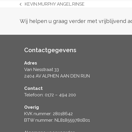
€41.25
KEVIN.MURPHY ANGEL.RINSE
previous
post:
Wij helpen u graag verder met vrijblijvend 
Contactgegevens
Adres
Van Nesstraat 33
2404 AV ALPHEN AAN DEN RIJN
Contact
Telefoon: 0172 – 494 200
Overig
KVK nummer: 28018642
BTW nummer: NL818559780B01