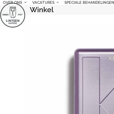
Skip
OVER ONS
VACATURES
SPECIALE BEHANDELINGE
Winkel
to
content