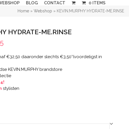
WEBSHOP
BLOG
CONTACT
0 ITEMS
Home
»
Webshop
»
KEVIN.MURPHY HYDRATE-ME.RINSE
HY HYDRATE-ME.RINSE
Prijsklasse:
75
€6.75
af €32,50 daaronder slechts €3,50*(voordeligst in
tot
dse KEVIN.MURPHY brandstore
€30.75
lectie
,4!
n
stylisten