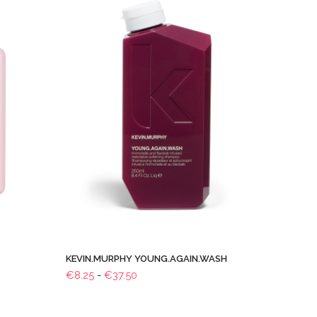
KEVIN.MURPHY YOUNG.AGAIN.WASH
Prijsklasse:
€
8.25
-
€
37.50
€8.25
tot