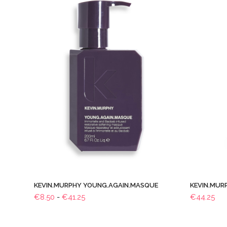
KEVIN.MURPHY YOUNG.AGAIN.MASQUE
KEVIN.MUR
Prijsklasse:
€
8.50
-
€
41.25
€
44.25
€8.50
tot