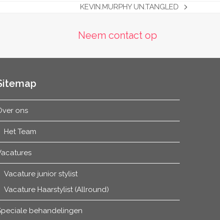
€37.50
KEVIN.MURPHY UN.TANGLED
next
post:
Neem contact op
Sitemap
Over ons
Het Team
Vacatures
Vacature junior stylist
Vacature Haarstylist (Allround)
Speciale behandelingen