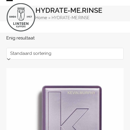
Skip
Open
Close
HYDRATE-ME.RINSE
to
mobile
mobile
content
Home
»
HYDRATE-ME.RINSE
menu
menu
Enig resultaat