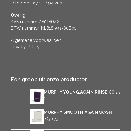
Telefoon: 0172 – 494 200
Overig
KVK nummer: 28018642
BTW nummer: NL818559780B01
Algemene voorwaarden
Privacy Policy
Een greep uit onze producten
KEVIN.MURPHY YOUNG.AGAIN.RINSE
€
8.25
Prijsklasse:
-
€
37.50
€8.25
tot
KEVIN.MURPHY SMOOTH.AGAIN WASH
€37.50
Prijsklasse:
-
€
6.75
€
30.75
€6.75