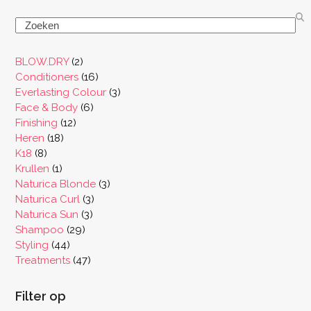
Search
2
BLOW.DRY
2
producten
16
Conditioners
16
producten
3
Everlasting Colour
3
6
producten
Face & Body
6
12
producten
Finishing
12
18
producten
Heren
18
8
producten
K18
8
producten
1
Krullen
1
product
3
Naturica Blonde
3
3
producten
Naturica Curl
3
3
producten
Naturica Sun
3
29
producten
Shampoo
29
44
producten
Styling
44
producten
47
Treatments
47
producten
Filter op