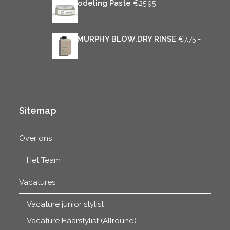
tot
Rica Modeling Paste
€
25.95
€30.75
KEVIN.MURPHY BLOW.DRY RINSE
-
€
7.75
Prijsklasse:
€
31.75
€7.75
tot
€31.75
Sitemap
Over ons
Het Team
Vacatures
Vacature junior stylist
Vacature Haarstylist (Allround)