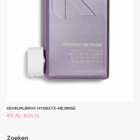
KEVIN.MURPHY HYDRATE-ME.RINSE
Prijsklasse:
€
6.75
-
€
30.75
€6.75
tot
€30.75
Zoeken