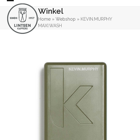
Skip
Open
Close
Winkel
to
mobile
mobile
content
Home
»
Webshop
»
KEVIN.MURPHY
MAXI.WASH
menu
menu