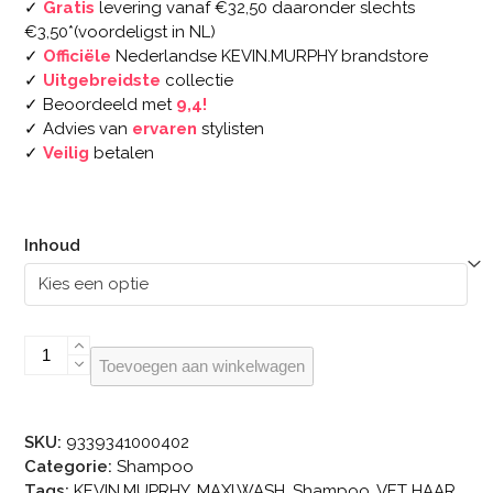
✓
Gratis
levering vanaf €32,50 daaronder slechts
tot
€3,50*(voordeligst in NL)
€30.75
✓
Officiële
Nederlandse KEVIN.MURPHY brandstore
✓
Uitgebreidste
collectie
✓ Beoordeeld met
9,4!
✓ Advies van
ervaren
stylisten
✓
Veilig
betalen
Inhoud
KEVIN.MURPHY
Toevoegen aan winkelwagen
MAXI.WASH
aantal
SKU:
9339341000402
Categorie:
Shampoo
Tags:
KEVIN.MUPRHY
,
MAXI.WASH
,
Shampoo
,
VET HAAR