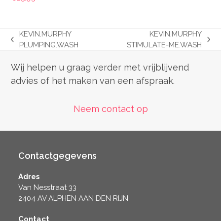
KEVIN.MURPHY
KEVIN.MURPHY
previous
next
PLUMPING.WASH
STIMULATE-ME.WASH
post:
post:
Wij helpen u graag verder met vrijblijvend
advies of het maken van een afspraak.
Neem contact op
Contactgegevens
Adres
Van Nesstraat 33
2404 AV ALPHEN AAN DEN RIJN
Contact