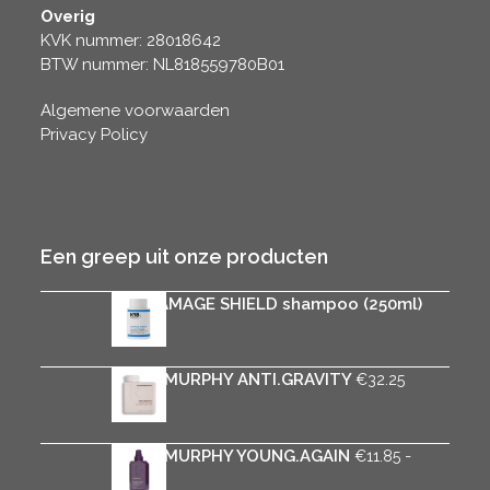
Overig
KVK nummer: 28018642
BTW nummer: NL818559780B01
Algemene voorwaarden
Privacy Policy
Een greep uit onze producten
K18 DAMAGE SHIELD shampoo (250ml)
€
36.00
KEVIN.MURPHY ANTI.GRAVITY
€
32.25
KEVIN.MURPHY YOUNG.AGAIN
-
€
11.85
Prijsklasse:
€
42.95