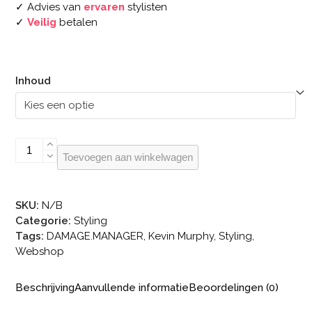
✓ Advies van
ervaren
stylisten
✓
Veilig
betalen
Inhoud
KEVIN.MURPHY
Toevoegen aan winkelwagen
FRESH.HAIR
aantal
SKU:
N/B
Categorie:
Styling
Tags:
DAMAGE.MANAGER
,
Kevin Murphy
,
Styling
,
Webshop
Beschrijving
Aanvullende informatie
Beoordelingen (0)