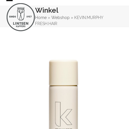
Skip
Open
Close
Winkel
to
mobile
mobile
content
Home
»
Webshop
»
KEVIN.MURPHY
FRESH.HAIR
menu
menu