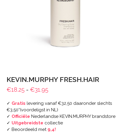
KEVIN.MURPHY FRESH.HAIR
Prijsklasse:
€
18.25
-
€
31.95
€18.25
✓
Gratis
levering vanaf €32,50 daaronder slechts
tot
€3,50*(voordeligst in NL)
€31.95
✓
Officiële
Nederlandse KEVIN.MURPHY brandstore
✓
Uitgebreidste
collectie
✓ Beoordeeld met
9,4!