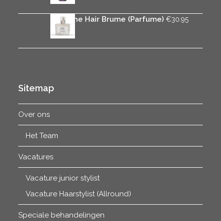
€11.85
tot
Rica The Hair Brume (Parfume)
€
30.95
€42.95
Sitemap
Over ons
Het Team
Vacatures
Vacature junior stylist
Vacature Haarstylist (Allround)
Speciale behandelingen