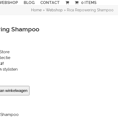
WEBSHOP
BLOG
CONTACT
0 ITEMS
Home
»
Webshop
»
Rica Repowering Shampoo
ring Shampoo
Store
lectie
,2!
n
stylisten
an winkelwagen
,
Shampoo