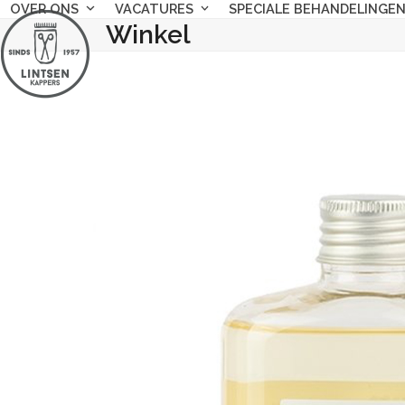
Skip
OVER ONS
VACATURES
SPECIALE BEHANDELINGE
Winkel
to
content