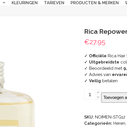
N
KLEURINGEN
TARIEVEN
PRODUCTEN & MERKEN
Rica Repowe
€
27.95
✓
Officiële
Rica Hair 
✓
Uitgebreidste
col
✓ Beoordeeld met
9
✓ Advies van
ervare
✓
Veilig
betalen
Rica
Toevoegen a
Repowering
Shampoo
aantal
SKU:
NOIMEN-STG12
Categorieën:
Heren