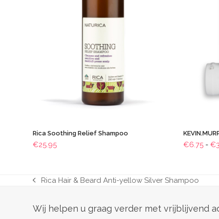
Rica Soothing Relief Shampoo
KEVIN.MUR
€
25.95
€
6.75
-
€
Rica Hair & Beard Anti-yellow Silver Shampoo
previous
post:
Wij helpen u graag verder met vrijblijvend 