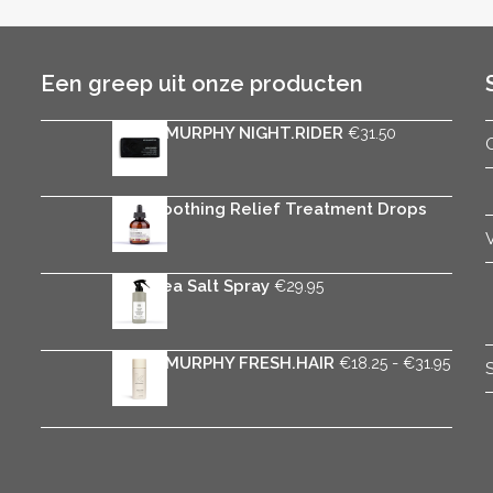
Een greep uit onze producten
KEVIN.MURPHY NIGHT.RIDER
€
31.50
Rica Soothing Relief Treatment Drops
€
29.95
Rica Sea Salt Spray
€
29.95
Prijsk
KEVIN.MURPHY FRESH.HAIR
-
€
18.25
€
31.95
€18.2
tot
€31.9