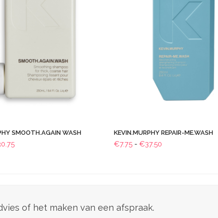
PHY SMOOTH.AGAIN WASH
KEVIN.MURPHY REPAIR-ME.WASH
Prijsklasse:
Prijsklasse:
30.75
€
7.75
-
€
37.50
€6.75
€7.75
tot
tot
€30.75
€37.50
advies of het maken van een afspraak.