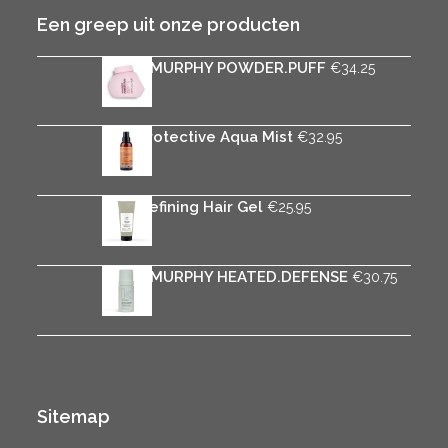
Een greep uit onze producten
KEVIN.MURPHY POWDER.PUFF
€
34.25
Rica Protective Aqua Mist
€
32.95
Rica Defining Hair Gel
€
25.95
KEVIN.MURPHY HEATED.DEFENSE
€
30.75
Sitemap