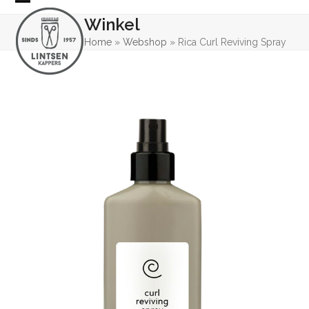
Skip
Open
Close
Winkel
to
mobile
mobile
content
Home
»
Webshop
»
Rica Curl Reviving Spray
menu
menu