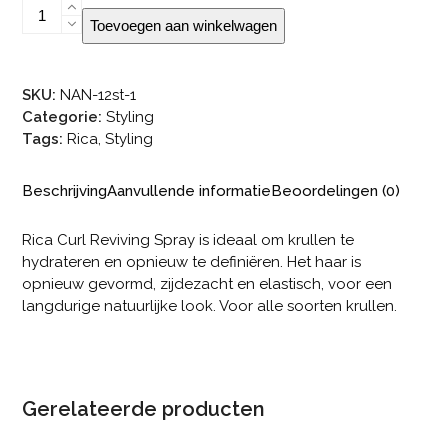
Rica
Toevoegen aan winkelwagen
Curl
Reviving
Spray
SKU:
NAN-12st-1
aantal
Categorie:
Styling
Tags:
Rica
,
Styling
Beschrijving
Aanvullende informatie
Beoordelingen (0)
Rica Curl Reviving Spray is ideaal om krullen te
hydrateren en opnieuw te definiëren. Het haar is
opnieuw gevormd, zijdezacht en elastisch, voor een
langdurige natuurlijke look. Voor alle soorten krullen.
Gerelateerde producten