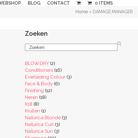
WEBSHOP
BLOG
CONTACT
0 ITEMS
Home
»
DAMAGE.MANAGER
Zoeken
Search
2
BLOW.DRY
2
producten
16
Conditioners
16
producten
3
Everlasting Colour
3
6
producten
Face & Body
6
12
producten
Finishing
12
18
producten
Heren
18
8
producten
K18
8
producten
1
Krullen
1
product
3
Naturica Blonde
3
3
producten
Naturica Curl
3
3
producten
Naturica Sun
3
29
producten