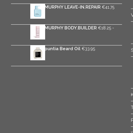
tot
KEVIN.MURPHY LEAVE-IN.REPAIR
€
41.75
€37.50
KEVIN.MURPHY BODY.BUILDER
-
€
18.25
Prijsklasse:
€
31.95
€18.25
tot
Rica Opuntia Beard Oil
€
33.95
€31.95
T