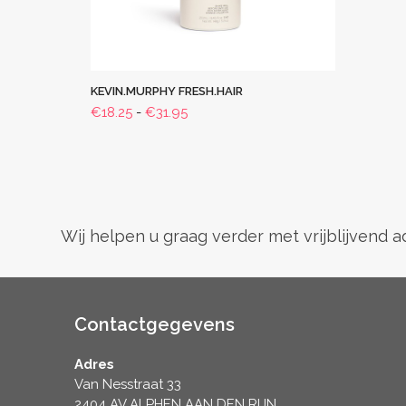
KEVIN.MURPHY FRESH.HAIR
Prijsklasse:
€
18.25
-
€
31.95
€18.25
tot
€31.95
Wij helpen u graag verder met vrijblijvend 
Contactgegevens
Adres
Van Nesstraat 33
2404 AV ALPHEN AAN DEN RIJN