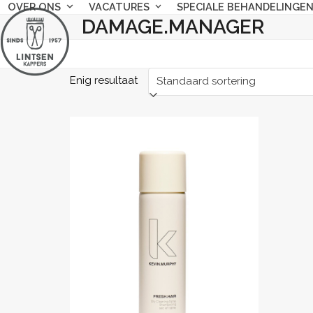
Skip
OVER ONS
VACATURES
SPECIALE BEHANDELINGE
DAMAGE.MANAGER
to
content
Enig resultaat