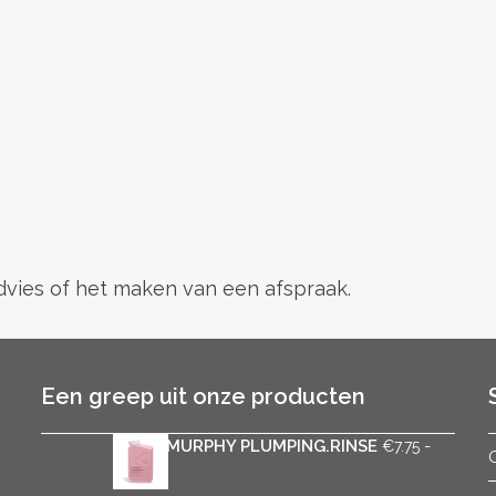
advies of het maken van een afspraak.
Een greep uit onze producten
KEVIN.MURPHY PLUMPING.RINSE
-
€
7.75
Prijsklasse:
€
37.50
€7.75