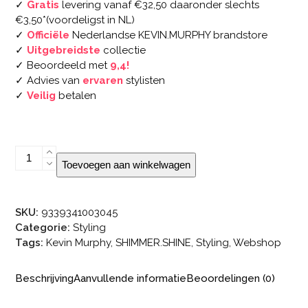
✓
Gratis
levering vanaf €32,50 daaronder slechts
€3,50*(voordeligst in NL)
✓
Officiële
Nederlandse KEVIN.MURPHY brandstore
✓
Uitgebreidste
collectie
✓ Beoordeeld met
9,4!
✓ Advies van
ervaren
stylisten
✓
Veilig
betalen
KEVIN.MURPHY
Toevoegen aan winkelwagen
SHIMMER.SHINE
aantal
SKU:
9339341003045
Categorie:
Styling
Tags:
Kevin Murphy
,
SHIMMER.SHINE
,
Styling
,
Webshop
Beschrijving
Aanvullende informatie
Beoordelingen (0)