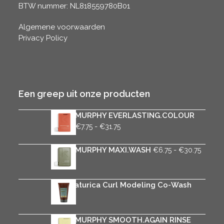
BTW nummer: NL818559780B01
Algemene voorwaarden
Privacy Policy
Een greep uit onze producten
KEVIN.MURPHY EVERLASTING.COLOUR
Prijsklasse:
WASH
-
€
7.75
€
31.75
€7.75
tot
Prijskl
KEVIN.MURPHY MAXI.WASH
-
€
6.75
€
30.75
€31.75
€6.75
tot
€30.7
Rica Naturica Curl Modeling Co-Wash
€
25.95
KEVIN.MURPHY SMOOTH.AGAIN RINSE