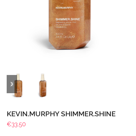
previous
next
slide
slide
KEVIN.MURPHY SHIMMER.SHINE
€
33.50