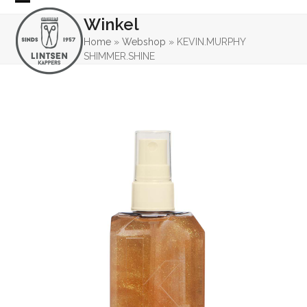
Skip
Open
Close
Winkel
to
mobile
mobile
content
Home
»
Webshop
»
KEVIN.MURPHY
SHIMMER.SHINE
menu
menu