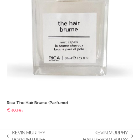
Rica The Hair Brume (Parfume)
€
30.95
KEVIN.MURPHY
KEVIN.MURPHY
previous
next
POWDER.PUFF
HAIR.RESORT.SPRAY