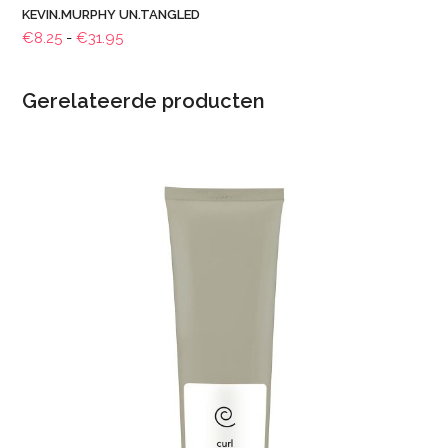
KEVIN.MURPHY UN.TANGLED
Prijsklasse:
€
8.25
-
€
31.95
€8.25
tot
Gerelateerde producten
€31.95