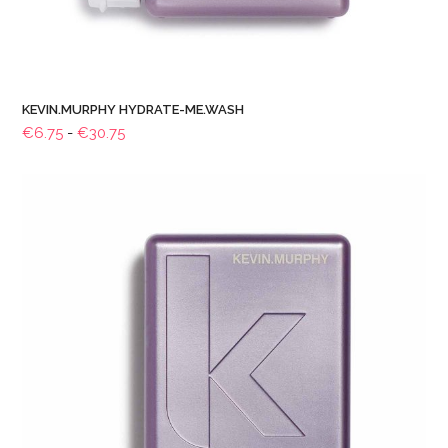
KEVIN.MURPHY HYDRATE-ME.WASH
Prijsklasse:
€
6.75
-
€
30.75
€6.75
tot
€30.75