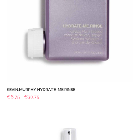
KEVIN.MURPHY HYDRATE-ME.RINSE
Prijsklasse:
€
6.75
-
€
30.75
€6.75
tot
€30.75