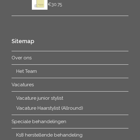
Prijsklasse:
-
€
6.75
€
30.75
€6.75
tot
€30.75
Sitemap
Over ons
Het Team
Vacatures
Vacature junior stylist
Vacature Haarstylist (Allround)
Speciale behandelingen
K18 herstellende behandeling