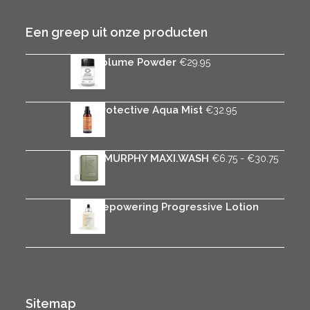
Een greep uit onze producten
Rica Volume Powder
€
29.95
Rica Protective Aqua Mist
€
32.95
Prijskl
KEVIN.MURPHY MAXI.WASH
-
€
6.75
€
30.75
€6.75
tot
€30.7
Rica Repowering Progressive Lotion
€
34.95
Sitemap