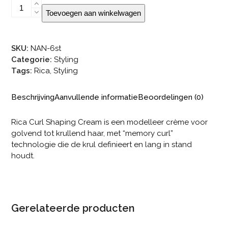
Rica
Toevoegen aan winkelwagen
Curl
Shaping
Cream
SKU:
NAN-6st
aantal
Categorie:
Styling
Tags:
Rica
,
Styling
Beschrijving
Aanvullende informatie
Beoordelingen (0)
Rica Curl Shaping Cream is een modelleer crème voor
golvend tot krullend haar, met “memory curl”
technologie die de krul definieert en lang in stand
houdt.
Gerelateerde producten