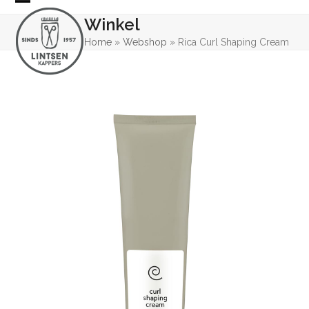
Skip
Open
Close
Winkel
to
mobile
mobile
content
Home
»
Webshop
»
Rica Curl Shaping Cream
menu
menu