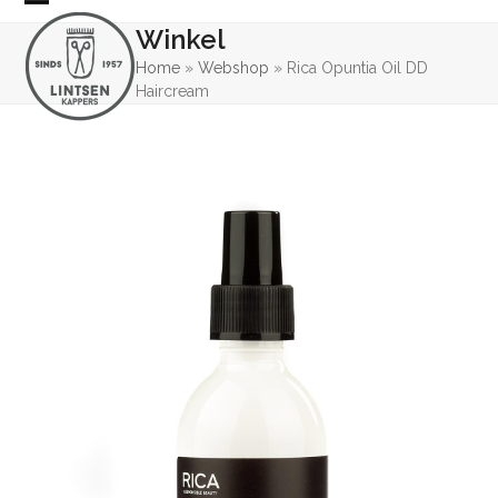
Skip
Open
Close
Winkel
to
mobile
mobile
content
Home
»
Webshop
»
Rica Opuntia Oil DD
Haircream
menu
menu