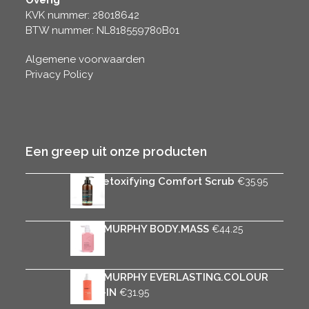
KVK nummer: 28018642
BTW nummer: NL818559780B01
Algemene voorwaarden
Privacy Policy
Een greep uit onze producten
Rica Detoxifying Comfort Scrub
€
35.95
KEVIN.MURPHY BODY.MASS
€
44.25
KEVIN.MURPHY EVERLASTING.COLOUR
LEAVE-IN
€
31.95