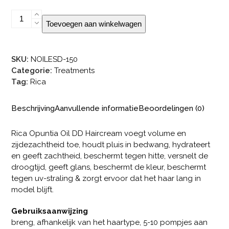
Rica
Toevoegen aan winkelwagen
Opuntia
Oil
DD
SKU:
NOILESD-150
Haircream
Categorie:
Treatments
aantal
Tag:
Rica
Beschrijving
Aanvullende informatie
Beoordelingen (0)
Rica Opuntia Oil DD Haircream voegt volume en
zijdezachtheid toe, houdt pluis in bedwang, hydrateert
en geeft zachtheid, beschermt tegen hitte, versnelt de
droogtijd, geeft glans, beschermt de kleur, beschermt
tegen uv-straling & zorgt ervoor dat het haar lang in
model blijft.
Gebruiksaanwijzing
breng, afhankelijk van het haartype, 5-10 pompjes aan