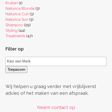
producten
1
Krullen
1
product
3
Naturica Blonde
3
3
producten
Naturica Curl
3
3
producten
Naturica Sun
3
29
producten
Shampoo
29
44
producten
Styling
44
producten
47
Treatments
47
producten
Filter op
Toepassen
Wij helpen u graag verder met vrijblijvend
advies of het maken van een afspraak.
Neem contact op