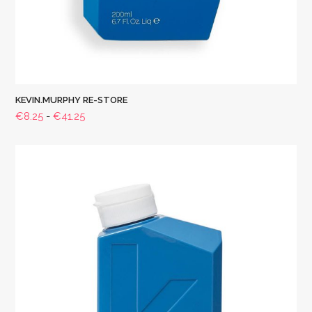
KEVIN.MURPHY RE-STORE
Prijsklasse:
€
8.25
-
€
41.25
€8.25
tot
€41.25