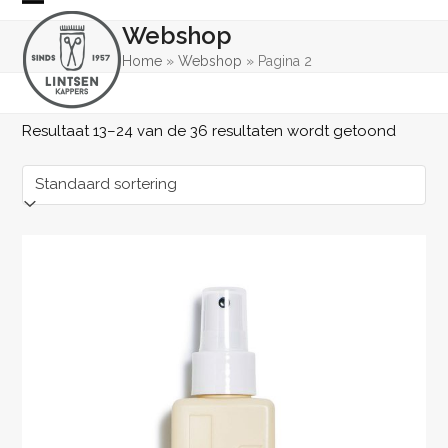
Skip
Open
Close
Webshop
to
mobile
mobile
content
Home
»
Webshop
»
Pagina 2
menu
menu
Resultaat 13–24 van de 36 resultaten wordt getoond