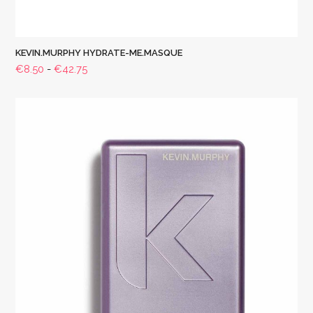
KEVIN.MURPHY HYDRATE-ME.MASQUE
Prijsklasse:
€
8.50
-
€
42.75
€8.50
tot
€42.75